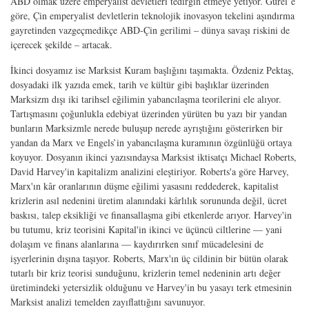
ABD olmak üzere emperyalist devletleri tedirgin etmeye yetiyor. Gürel’e
göre, Çin emperyalist devletlerin teknolojik inovasyon tekelini aşındırma
gayretinden vazgeçmedikçe ABD-Çin gerilimi – dünya savaşı riskini de
içerecek şekilde – artacak.
İkinci dosyamız ise Marksist Kuram başlığını taşımakta. Özdeniz Pektaş,
dosyadaki ilk yazıda emek, tarih ve kültür gibi başlıklar üzerinden
Marksizm dışı iki tarihsel eğilimin yabancılaşma teorilerini ele alıyor.
Tartışmasını çoğunlukla edebiyat üzerinden yürüten bu yazı bir yandan
bunların Marksizmle nerede buluşup nerede ayrıştığını gösterirken bir
yandan da Marx ve Engels’in yabancılaşma kuramının özgünlüğü ortaya
koyuyor. Dosyanın ikinci yazısındaysa Marksist iktisatçı Michael Roberts,
David Harvey'in kapitalizm analizini eleştiriyor. Roberts'a göre Harvey,
Marx'ın
kâr oranlarının düşme eğilimi
yasasını
reddederek, kapitalist
krizlerin asıl nedenini üretim alanındaki kârlılık sorununda değil, ücret
baskısı, talep eksikliği ve finansallaşma gibi etkenlerde arıyor. Harvey'in
bu tutumu, kriz teorisini Kapital'in ikinci ve üçüncü ciltlerine — yani
dolaşım ve finans alanlarına — kaydırırken sınıf mücadelesini de
işyerlerinin dışına taşıyor. Roberts, Marx'ın üç cildinin bir bütün olarak
tutarlı bir kriz teorisi sunduğunu, krizlerin temel nedeninin artı değer
üretimindeki yetersizlik olduğunu ve Harvey'in bu yasayı terk etmesinin
Marksist analizi temelden zayıflattığını savunuyor.