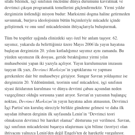
silahı bilemek, işçi sınıfının öncüsüne dünya durumunu kavratmak ve
devrimci çıkışın programatik temellerini güçlendirmektir. Yirmi yıldır
dergimizin üstlendiği misyon budur: Marksizmi dogma haline getirmeden
savunmak, burjuva ideolojisinin bütün biçimleriyle mücadele içinde
geliştirmek ve onu sınıf mücadelesinin ihtiyaçlarıyla buluşturmak.
Tüm bu tespitler ışığında elinizdeki sayı özel bir anlam taşıyor. 62.
sayımız, yukarıda da belirttiğimiz üzere Mayıs 2006’da yayın hayatına
başlayan dergimizin 20. yılını kutladığımız sayımız aynı zamanda. Bu
yüzden sayımızın ilk dosyası, geride bıraktığımız yirmi yılın
muhasebesini yapan iki yazıyla açılıyor. Yayın kurulumuzun imzasını
taşıyan ilk yazı,
Devrimci Marksizm
’in yaptıklarına ve yapması
gerekenlere dair bir muhasebeye girişiyor. Sungur Savran yoldaşımız ise
dergimizin 20. Yıldönümünü, teorinin sınıf mücadelesi, işçi sınıfının
siyasi iktidarının kurulması ve dünya devrimi çabası açısından neden
vazgeçilmez olduğu sorusuna yanıt arıyor. Savran’ın yazısının başlangıç
noktası,
Devrimci Marksizm
’in yayın hayatına adım atmasının, Devrimci
İşçi Partisi’nin kuruluş süreciyle birlikte gündeme gelmesi ve daha ilk
sayıdan itibaren derginin ilk sayfasında Lenin’in “Devrimci teori
olmaksızın devrimci bir hareket olamaz” düsturuna yer verilmesi. Savran,
işçi sınıfının mücadelesini başarıya ulaştırması için bilime (teoriye) olan
ihtiyacını yalnızca Lenin’den değil Engels’ten de hareketle vurguluyor.