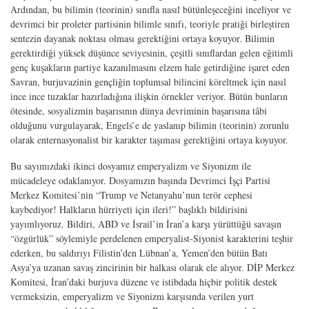
Ardından, bu bilimin (teorinin) sınıfla nasıl bütünleşeceğini inceliyor ve
devrimci bir proleter partisinin bilimle sınıfı, teoriyle pratiği birleştiren
sentezin dayanak noktası olması gerektiğini ortaya koyuyor. Bilimin
gerektirdiği yüksek düşünce seviyesinin, çeşitli sınıflardan gelen eğitimli
genç kuşakların partiye kazanılmasını elzem hale getirdiğine işaret eden
Savran, burjuvazinin gençliğin toplumsal bilincini köreltmek için nasıl
ince ince tuzaklar hazırladığına ilişkin örnekler veriyor. Bütün bunların
ötesinde, sosyalizmin başarısının dünya devriminin başarısına tâbi
olduğunu vurgulayarak, Engels’e de yaslanıp bilimin (teorinin) zorunlu
olarak enternasyonalist bir karakter taşıması gerektiğini ortaya koyuyor.
Bu sayımızdaki ikinci dosyamız emperyalizm ve Siyonizm ile
mücadeleye odaklanıyor. Dosyamızın başında Devrimci İşçi Partisi
Merkez Komitesi’nin “Trump ve Netanyahu’nun terör cephesi
kaybediyor! Halkların hürriyeti için ileri!” başlıklı bildirisini
yayımlıyoruz. Bildiri, ABD ve İsrail’in İran’a karşı yürüttüğü savaşın
“özgürlük” söylemiyle perdelenen emperyalist-Siyonist karakterini teşhir
ederken, bu saldırıyı Filistin’den Lübnan’a, Yemen’den bütün Batı
Asya’ya uzanan savaş zincirinin bir halkası olarak ele alıyor. DİP Merkez
Komitesi, İran’daki burjuva düzene ve istibdada hiçbir politik destek
vermeksizin, emperyalizm ve Siyonizm karşısında verilen yurt