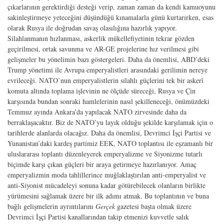
çıkarlarının gerektirdiği desteği verip, zaman zaman da kendi kamuoyunu
sakinleştirmeye yeteceğini düşündüğü kınamalarla günü kurtarırken, esas
olarak Rusya ile doğrudan savaş olasılığına hazırlık yapıyor.
Silahlanmanın hızlanması, askerlik mükellefiyetinin tekrar gözden
geçirilmesi, ortak savunma ve AR-GE projelerine hız verilmesi gibi
gelişmeler bu yönelimin bazı göstergeleri. Daha da önemlisi, ABD’deki
Trump yönetimi ile Avrupa emperyalistleri arasındaki gerilimin nereye
evrileceği. NATO’nun emperyalistlerin silahlı güçlerini tek bir askerî
komuta altında toplama işlevinin ne ölçüde süreceği, Rusya ve Çin
karşısında bundan sonraki hamlelerinin nasıl şekilleneceği, önümüzdeki
Temmuz ayında Ankara’da yapılacak NATO zirvesinde daha da
berraklaşacaktır. Biz de NATO’yu layık olduğu şekilde karşılamak için o
tarihlerde alanlarda olacağız. Daha da önemlisi, Devrimci İşçi Partisi ve
Yunanistan’daki kardeş partimiz EEK, NATO toplantısı ile eşzamanlı bir
uluslararası toplantı düzenleyerek emperyalizme ve Siyonizme tutarlı
biçimde karşı çıkan güçleri bir araya getirmeye hazırlanıyor. Amaç
emperyalizmin moda tahlillerince muğlaklaştırılan anti-emperyalist ve
anti-Siyonist mücadeleyi sonuna kadar götürebilecek olanların birlikte
yürümesini sağlamak üzere bir ilk adımı atmak. Bu toplantının ve buna
bağlı gelişmelerin ayrıntılarını
Gerçek
gazetesi başta olmak üzere
Devrimci İşçi Partisi kanallarından takip etmenizi kuvvetle salık