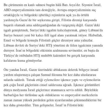
Bu çürümenin en kanlı sahnesi bugün hâlâ Batı Asya’dır. Siyonist İsrail,
ABD emperyalizminin tam desteğiyle, Avrupa emperyalizminin suç
ortaklığıyla ve bölgedeki işbirlikçi rejimlerin açık ya da örtülü
yardımıyla Gazze’de bir soykırıma girişti, Filistin direnişi karşısında
başarılı olamadı ama saldırganlığından da vazgeçmiş değil. Gazze’deki
işgali genişletmek, Suriye’deki işgalini kalıcılaştırmak, güney Lübnan’da
Suriye benzeri yeni bir kalıcı fiilî işgal alanı yaratmak istiyor. Hizbullah,
Emel ve bölgede konuşlu Filistinli güçler direniyor ama yalnızlar.
Lübnan devleti de Suriye’deki HTŞ yönetimi de fiilen işgalcinin yanında
duruyor. İran’ın bölgedeki etkisinin azalmasına sevinenler, en başta da
Türkiye’de istibdadın HTŞ muhibbi kalemleri bu gerçek karşısında
kafalarını kuma gömüyorlar.
Öte yandan İsrail, Gazze üzerindeki ablukasını delerek bölgeye insanî
yardım ulaştırmaya çalışan Sumud filosuna bir kez daha uluslararası
sularda saldırdı. Tutsak ettiği eylemcilere işkence yaptı ve eylemcilerin
pek çoğu İsrail güçlerinin cinsel saldırısına uğradı. İşkence görüntüleri
dünya medyasına İsrail güçlerince utanmazca servis edildi. Böylelikle
barbarlığın her türlüsüne açık olduklarını ve emperyalist merkezlerin
zaman zaman yüksek perdeden gelen uyarılarından çekinmediklerini bir
kez daha gösterdiler. Tüm gelişmeler, İsrail’in Filistin’deki