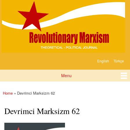
Devrimci
Skip to
Marksizm
main
content
English
Türkçe
Languages
Menu
Main menu
Home
» Devrimci Marksizm 62
You are here
Devrimci Marksizm 62