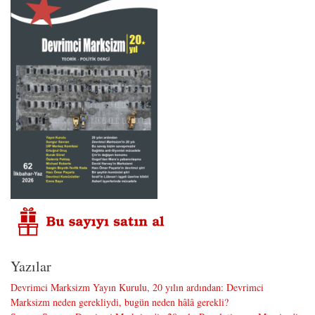
Yazılar
Devrimci Marksizm Yayın Kurulu, 20 yılın ardından: Devrimci
Marksizm neden gerekliydi, bugün neden hâlâ gerekli?