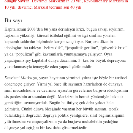
Sungur Savran, Devrimci Marksizm'in 20 yılı, Revolutionary Marxism'in
10 yılı, devrimci Marksist teorinin son 40 yılı
Bu sayı
Kapitalizmin 2008’den bu yana derinleşen krizi, bugün savaş, soykırım,
faşizmin yükselişi, küresel istibdad eğilimi ve işçi sınıfına yönelen
kapsamlı saldırılar biçiminde karşımıza çıkıyor. Burjuva düzenin
ideologları bu tabloyu “belirsizlik”, “jeopolitik gerilim”, “güvenlik krizi”
ya da “popülizm” gibi kavramlarla yumuşatmaya çalışıyor. Oysa
yaşadığımız şey kapitalist dünya düzeninin, 3. kez bir büyük depresyona
yuvarlanmasıyla temeyyüz eden yapısal çürümesidir.
Devrimci Marksizm
, yayın hayatının yirminci yılına işte böyle bir tarihsel
dönemeçte giriyor. Yirmi yıl önce ilk sayımızı hazırlarken de dünyaya,
sınıf mücadelesine ve devrimci siyasetin görevlerine burjuva ideolojisinin
sis perdesinin arkasından değil, Marksizmin berrak yöntemiyle bakmak
gerektiğini savunuyorduk. Bugün bu ihtiyaç çok daha yakıcı hale
gelmiştir. Çünkü dünya ölçeğinde yaşanan her büyük sarsıntı, teorik
bulanıklığın doğrudan doğruya politik yenilgilere, sınıf bağımsızlığının
yitirilmesine ve emperyalizmin ya da burjuva muhalefetin yedeğine
düşmeye yol açtığını bir kez daha göstermektedir.