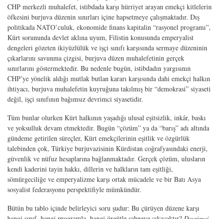
CHP merkezli muhalefet, istibdada karşı hürriyet arayan emekçi kitlelerin
öfkesini burjuva düzenin sınırları içine hapsetmeye çalışmaktadır. Dış
politikada NATO’culuk, ekonomide finans kapitalin “rasyonel programı”,
Kürt sorununda devlet aklına uyum, Filistin konusunda emperyalist
dengeleri gözeten ikiyüzlülük ve işçi sınıfı karşısında sermaye düzeninin
çıkarlarını savunma çizgisi, burjuva düzen muhalefetinin gerçek
sınırlarını göstermektedir. Bu nedenle bugün, istibdadın yargısının
CHP’ye yönelik aldığı mutlak butlan kararı karşısında dahi emekçi halkın
ihtiyacı, burjuva muhalefetin kuyruğuna takılmış bir “demokrasi” siyaseti
değil, işçi sınıfının bağımsız devrimci siyasetidir.
Tüm bunlar olurken Kürt halkının yaşadığı ulusal eşitsizlik, inkâr, baskı
ve yoksulluk devam etmektedir. Bugün “çözüm” ya da “barış” adı altında
gündeme getirilen süreçler, Kürt emekçilerinin eşitlik ve özgürlük
talebinden çok, Türkiye burjuvazisinin Kürdistan coğrafyasındaki enerji,
güvenlik ve nüfuz hesaplarına bağlanmaktadır. Gerçek çözüm, ulusların
kendi kaderini tayin hakkı, dillerin ve halkların tam eşitliği,
sömürgeciliğe ve emperyalizme karşı ortak mücadele ve bir Batı Asya
sosyalist federasyonu perspektifiyle mümkündür.
Bütün bu tablo içinde belirleyici soru şudur: Bu çürüyen düzene karşı
hangi sınıf, hangi programla, hangi örgütle sahneye çıkacaktır?
Devrimci