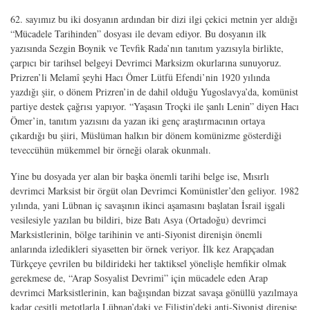
62. sayımız bu iki dosyanın ardından bir dizi ilgi çekici metnin yer aldığı
“Mücadele Tarihinden” dosyası ile devam ediyor. Bu dosyanın ilk
yazısında Sezgin Boynik ve Tevfik Rada’nın tanıtım yazısıyla birlikte,
çarpıcı bir tarihsel belgeyi Devrimci Marksizm okurlarına sunuyoruz.
Prizren’li Melamî şeyhi Hacı Ömer Lütfü Efendi’nin 1920 yılında
yazdığı şiir, o dönem Prizren’in de dahil olduğu Yugoslavya’da, komünist
partiye destek çağrısı yapıyor. “Yaşasın Troçki ile şanlı Lenin” diyen Hacı
Ömer’in, tanıtım yazısını da yazan iki genç araştırmacının ortaya
çıkardığı bu şiiri, Müslüman halkın bir dönem komünizme gösterdiği
teveccühün mükemmel bir örneği olarak okunmalı.
Yine bu dosyada yer alan bir başka önemli tarihi belge ise, Mısırlı
devrimci Marksist bir örgüt olan Devrimci Komünistler’den geliyor. 1982
yılında, yani Lübnan iç savaşının ikinci aşamasını başlatan İsrail işgali
vesilesiyle yazılan bu bildiri, bize Batı Asya (Ortadoğu) devrimci
Marksistlerinin, bölge tarihinin ve anti-Siyonist direnişin önemli
anlarında izledikleri siyasetten bir örnek veriyor. İlk kez Arapçadan
Türkçeye çevrilen bu bildirideki her taktiksel yönelişle hemfikir olmak
gerekmese de, “Arap Sosyalist Devrimi” için mücadele eden Arap
devrimci Marksistlerinin, kan bağışından bizzat savaşa gönüllü yazılmaya
kadar çeşitli metotlarla Lübnan’daki ve Filistin’deki anti-Siyonist direnişe