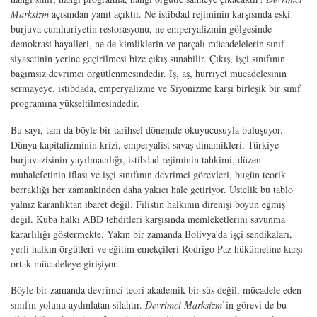
Marksizm
açısından yanıt açıktır. Ne istibdad rejiminin karşısında eski
burjuva cumhuriyetin restorasyonu, ne emperyalizmin gölgesinde
demokrasi hayalleri, ne de kimliklerin ve parçalı mücadelelerin sınıf
siyasetinin yerine geçirilmesi bize çıkış sunabilir. Çıkış, işçi sınıfının
bağımsız devrimci örgütlenmesindedir. İş, aş, hürriyet mücadelesinin
sermayeye, istibdada, emperyalizme ve Siyonizme karşı birleşik bir sınıf
programına yükseltilmesindedir.
Bu sayı, tam da böyle bir tarihsel dönemde okuyucusuyla buluşuyor.
Dünya kapitalizminin krizi, emperyalist savaş dinamikleri, Türkiye
burjuvazisinin yayılmacılığı, istibdad rejiminin tahkimi, düzen
muhalefetinin iflası ve işçi sınıfının devrimci görevleri, bugün teorik
berraklığı her zamankinden daha yakıcı hale getiriyor. Üstelik bu tablo
yalnız karanlıktan ibaret değil. Filistin halkının direnişi boyun eğmiş
değil. Küba halkı ABD tehditleri karşısında memleketlerini savunma
kararlılığı göstermekte. Yakın bir zamanda Bolivya’da işçi sendikaları,
yerli halkın örgütleri ve eğitim emekçileri Rodrigo Paz hükümetine karşı
ortak mücadeleye girişiyor.
Böyle bir zamanda devrimci teori akademik bir süs değil, mücadele eden
sınıfın yolunu aydınlatan silahtır.
Devrimci
Marksizm
’in görevi de bu