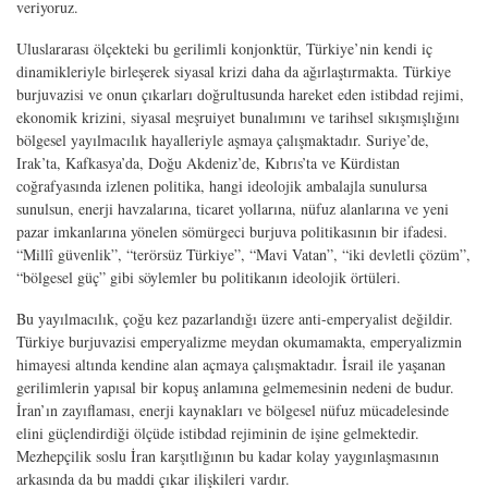
veriyoruz.
Uluslararası ölçekteki bu gerilimli konjonktür, Türkiye’nin kendi iç
dinamikleriyle birleşerek siyasal krizi daha da ağırlaştırmakta. Türkiye
burjuvazisi ve onun çıkarları doğrultusunda hareket eden istibdad rejimi,
ekonomik krizini, siyasal meşruiyet bunalımını ve tarihsel sıkışmışlığını
bölgesel yayılmacılık hayalleriyle aşmaya çalışmaktadır. Suriye’de,
Irak’ta, Kafkasya’da, Doğu Akdeniz’de, Kıbrıs’ta ve Kürdistan
coğrafyasında izlenen politika, hangi ideolojik ambalajla sunulursa
sunulsun, enerji havzalarına, ticaret yollarına, nüfuz alanlarına ve yeni
pazar imkanlarına yönelen sömürgeci burjuva politikasının bir ifadesi.
“Millî güvenlik”, “terörsüz Türkiye”, “Mavi Vatan”, “iki devletli çözüm”,
“bölgesel güç” gibi söylemler bu politikanın ideolojik örtüleri.
Bu yayılmacılık, çoğu kez pazarlandığı üzere anti-emperyalist değildir.
Türkiye burjuvazisi emperyalizme meydan okumamakta, emperyalizmin
himayesi altında kendine alan açmaya çalışmaktadır. İsrail ile yaşanan
gerilimlerin yapısal bir kopuş anlamına gelmemesinin nedeni de budur.
İran’ın zayıflaması, enerji kaynakları ve bölgesel nüfuz mücadelesinde
elini güçlendirdiği ölçüde istibdad rejiminin de işine gelmektedir.
Mezhepçilik soslu İran karşıtlığının bu kadar kolay yaygınlaşmasının
arkasında da bu maddi çıkar ilişkileri vardır.