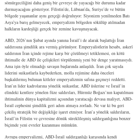
sömürgeciliğini daha geniş bir çevreye de yayacağı bir duruma kadar
durmayacağını gösteriyor. Filistin’de, Lübnan’da, Suriye’de ve bütün
bölgede yaşananlar aynı gerçeği doğruluyor: Siyonizm yenilmeden Batı
Asya’ya barış gelmeyecek, emperyalizm bölgeden sökülüp atılmadan
halkların kardeşliği gerçek bir zemine kavuşmayacak.
ABD, 2026’nın Şubat ayında yanına İsrail’i de alarak başlattığı İran
saldırısına şimdilik ara vermiş görünüyor. Emperyalistlerin hesabı, askerî
saldırının İran içinde rejime karşı bir çözülmeyi tetiklemesi, en kötü
ihtimalle de ABD ile çelişkileri törpülenmiş yeni bir denge yaratmasıydı.
Ama işin öyle olmadığı savaşın başlarında anlaşıldı. İran çok sayıda
liderini suikastlarla kaybederken, molla rejimine daha önceleri
başkaldırmış bulunan kitleler emperyalizmin safına geçmeyi reddetti.
İran’ın lider kadrolarına yönelik suikastlar, ABD üslerine ve İsrail’in
elindeki kentlere yönelen füze saldırıları, Hürmüz Boğazı’nın kapatılması
ihtimalinin dünya kapitalizmi açısından yaratacağı devasa maliyet, ABD-
İsrail cephesini şimdilik geri adım atmaya zorladı. Ne var ki bu geri
çekiliş stratejik bir değişikliğe işaret etmiyor. İran’a yönelik saldırıların,
İsrail’in Filistin ve çevresine dönük süreklileşmiş saldırganlığına benzer
biçimde yeni evreler kazanması mümkün.
Avrupa emperyalizmi, ABD-İsrail saldırganlığı karşısında kendi