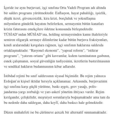
İçeride ise aynı burjuvazi, işçi sınıfına Orta Vadeli Program adı altında
bir saldırı programı yürütmektedir. Enflasyon, hayat pahalılığı, işsizlik,
düşük ücret, güvencesizlik, kira krizi, borçluluk ve yoksullaşma
milyonların gündelik hayatını belirlerken, sermayenin bütün kanatları
krizin faturasını emekçilere ödetme konusunda birleşmektedir.
TÜSİAD’ından MÜSİAD’ına, holding sermayesinden kamu ihaleleriyle
semiren oligarşik sermaye dilimlerine kadar bütün burjuva fraksiyonları,
kendi aralarındaki kavgalara rağmen, işçi sınıfının haklarına saldırıda
ortaklaşmaktadır. “Rasyonel ekonomi”, “yapısal reform”, “istikrar
programı”, “yatırım ortamı” gibi kavramlar, kıdem tazminatının gasbının,
esnek çalışmanın, sosyal güvenliğin tasfiyesinin, ücretlerin bastırılmasının
ve sendikal hakların budanmasının kibar adlarıdır.
İstibdad rejimi bu sınıf saldırısının siyasal biçimidir. Bu rejim yalnızca
Erdoğan’ın kişisel iktidar hırsıyla açıklanamaz. Arkasında, burjuvazinin
işçi sınıfına karşı güçlü yürütme, baskı aygıtı, grev yasağı, polis-
jandarma-yargı zorbalığı ve yarı-askerî yönetim ihtiyacı vardır. Rejim
kırılgandır, çelişkilidir, meşruiyet sorunlarıyla boğuşmaktadır ama tam da
bu nedenle daha saldırgan, daha keyfî, daha baskıcı hale gelmektedir.
Düzen muhalefeti ise bu çürümeye gerçek bir alternatif sunmamaktadır.