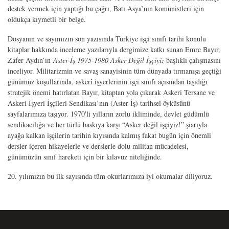
destek vermek için yaptığı bu çağrı, Batı Asya’nın komünistleri için
oldukça kıymetli bir belge.
Dosyanın ve sayımızın son yazısında Türkiye işçi sınıfı tarihi konulu
kitaplar hakkında inceleme yazılarıyla dergimize katkı sunan Emre Bayır,
Zafer Aydın’ın
Aster-İş 1975-1980 Asker Değ
il İşçiyiz
başlıklı çalışmasını
inceliyor. Militarizmin ve savaş sanayisinin tüm dünyada tırmanışa geçtiği
günümüz koşullarında, askerî işyerlerinin işçi sınıfı açısından taşıdığı
stratejik önemi hatırlatan Bayır, kitaptan yola çıkarak Askeri Tersane ve
Askeri İşyeri İşçileri Sendikası’nın (Aster-İş) tarihsel öyküsünü
sayfalarımıza taşıyor. 1970'li yılların zorlu ikliminde, devlet güdümlü
sendikacılığa ve her türlü baskıya karşı “Asker değil işçiyiz!” şiarıyla
ayağa kalkan işçilerin tarihin kıyısında kalmış fakat bugün için önemli
dersler içeren hikayelerle ve derslerle dolu militan mücadelesi,
günümüzün sınıf hareketi için bir kılavuz niteliğinde.
20. yılımızın bu ilk sayısında tüm okurlarımıza iyi okumalar diliyoruz.