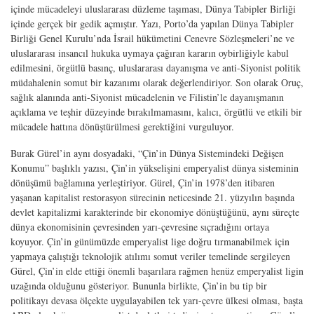
içinde mücadeleyi uluslararası düzleme taşıması, Dünya Tabipler Birliği
içinde gerçek bir gedik açmıştır. Yazı, Porto’da yapılan Dünya Tabipler
Birliği Genel Kurulu’nda İsrail hükümetini Cenevre Sözleşmeleri’ne ve
uluslararası insancıl hukuka uymaya çağıran kararın oybirliğiyle kabul
edilmesini, örgütlü basınç, uluslararası dayanışma ve anti-Siyonist politik
müdahalenin somut bir kazanımı olarak değerlendiriyor. Son olarak Oruç,
sağlık alanında anti-Siyonist mücadelenin ve Filistin’le dayanışmanın
açıklama ve teşhir düzeyinde bırakılmamasını, kalıcı, örgütlü ve etkili bir
mücadele hattına dönüştürülmesi gerektiğini vurguluyor.
Burak Gürel’in aynı dosyadaki, “Çin’in Dünya Sistemindeki Değişen
Konumu” başlıklı yazısı, Çin’in yükselişini emperyalist dünya sisteminin
dönüşümü bağlamına yerleştiriyor. Gürel, Çin’in 1978’den itibaren
yaşanan kapitalist restorasyon sürecinin neticesinde 21. yüzyılın başında
devlet kapitalizmi karakterinde bir ekonomiye dönüştüğünü, aynı süreçte
dünya ekonomisinin çevresinden yarı-çevresine sıçradığını ortaya
koyuyor. Çin’in günümüzde emperyalist lige doğru tırmanabilmek için
yapmaya çalıştığı teknolojik atılımı somut veriler temelinde sergileyen
Gürel, Çin’in elde ettiği önemli başarılara rağmen henüz emperyalist ligin
uzağında olduğunu gösteriyor. Bununla birlikte, Çin’in bu tip bir
politikayı devasa ölçekte uygulayabilen tek yarı-çevre ülkesi olması, başta