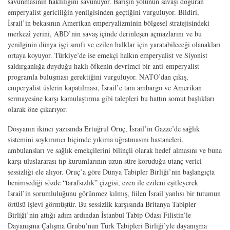
savunmasının haklılığını savunuyor. Barışın yolunun savaşı doğuran
emperyalist gericiliğin yenilgisinden geçtiğini vurguluyor. Bildiri,
İsrail’in bekasının Amerikan emperyalizminin bölgesel stratejisindeki
merkezî yerini, ABD’nin savaş içinde derinleşen açmazlarını ve bu
yenilginin dünya işçi sınıfı ve ezilen halklar için yaratabileceği olanakları
ortaya koyuyor. Türkiye’de ise emekçi halkın emperyalist ve Siyonist
saldırganlığa duyduğu haklı öfkenin devrimci bir anti-emperyalist
programla buluşması gerektiğini vurguluyor. NATO’dan çıkış,
emperyalist üslerin kapatılması, İsrail’e tam ambargo ve Amerikan
sermayesine karşı kamulaştırma gibi talepleri bu hattın somut başlıkları
olarak öne çıkarıyor.
Dosyanın ikinci yazısında Ertuğrul Oruç, İsrail’in Gazze’de sağlık
sistemini soykırımcı biçimde yıkıma uğratmasını hastaneleri,
ambulansları ve sağlık emekçilerini bilinçli olarak hedef almasını ve buna
karşı uluslararası tıp kurumlarının uzun süre koruduğu utanç verici
sessizliği ele alıyor. Oruç’a göre Dünya Tabipler Birliği’nin başlangıçta
benimsediği sözde “tarafsızlık” çizgisi, ezen ile ezileni eşitleyerek
İsrail’in sorumluluğunu görünmez kılmış, fiilen İsrail yanlısı bir tutumun
örtüsü işlevi görmüştür. Bu sessizlik karşısında Britanya Tabipler
Birliği’nin attığı adım ardından İstanbul Tabip Odası Filistin’le
Dayanışma Çalışma Grubu’nun Türk Tabipleri Birliği’yle dayanışma