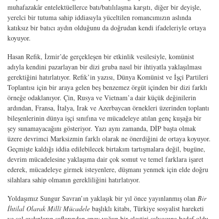
muhafazakâr entelektüellerce batı/batılılaşma karşıtı, diğer bir deyişle,
yerelci bir tutuma sahip iddiasıyla yüceltilen romancımızın aslında
katıksız bir batıcı aydın olduğunu da doğrudan kendi ifadeleriyle ortaya
koyuyor.
Hasan Refik, İzmir’de gerçekleşen bir etkinlik vesilesiyle, komünist
adıyla kendini pazarlayan bir dizi gruba nasıl bir ihtiyatla yaklaşılması
gerektiğini hatırlatıyor. Refik’in yazısı, Dünya Komünist ve İşçi Partileri
Toplantısı için bir araya gelen beş benzemez örgüt içinden bir dizi farklı
örneğe odaklanıyor. Çin, Rusya ve Vietnam’a dair küçük değinilerin
ardından, Fransa, İtalya, Irak ve Azerbaycan örnekleri üzerinden toplantı
bileşenlerinin dünya işçi sınıfına ve mücadeleye atılan genç kuşağa bir
şey sunamayacağını gösteriyor. Yazı aynı zamanda, DİP başta olmak
üzere devrimci Marksizmin farklı olarak ne önerdiğini de ortaya koyuyor.
Geçmişte kaldığı iddia edilebilecek birtakım tartışmalara değil, bugüne,
devrim mücadelesine yaklaşıma dair çok somut ve temel farklara işaret
ederek, mücadeleye girmek isteyenlere, düşmanı yenmek için elde doğru
silahlara sahip olmanın gerekliliğini hatırlatıyor.
Yoldaşımız Sungur Savran’ın yaklaşık bir yıl önce yayınlanmış olan
Bir
İhtilal Olarak Millî Mücadele
başlıklı kitabı, Türkiye sosyalist hareketi
ve sol aydınların saflarından epey yoğun bir eleştiri salvosuna hedef oldu.