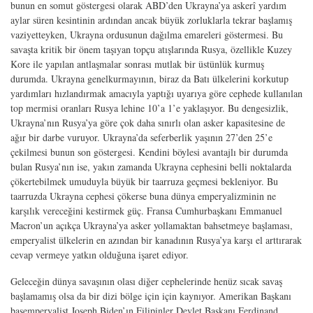
bunun en somut göstergesi olarak ABD’den Ukrayna’ya askerî yardım
aylar süren kesintinin ardından ancak büyük zorluklarla tekrar başlamış
vaziyetteyken, Ukrayna ordusunun dağılma emareleri göstermesi. Bu
savaşta kritik bir önem taşıyan topçu atışlarında Rusya, özellikle Kuzey
Kore ile yapılan antlaşmalar sonrası mutlak bir üstünlük kurmuş
durumda. Ukrayna genelkurmayının, biraz da Batı ülkelerini korkutup
yardımları hızlandırmak amacıyla yaptığı uyarıya göre cephede kullanılan
top mermisi oranları Rusya lehine 10’a 1’e yaklaşıyor. Bu dengesizlik,
Ukrayna’nın Rusya’ya göre çok daha sınırlı olan asker kapasitesine de
ağır bir darbe vuruyor. Ukrayna’da seferberlik yaşının 27’den 25’e
çekilmesi bunun son göstergesi. Kendini böylesi avantajlı bir durumda
bulan Rusya’nın ise, yakın zamanda Ukrayna cephesini belli noktalarda
çökertebilmek umuduyla büyük bir taarruza geçmesi bekleniyor. Bu
taarruzda Ukrayna cephesi çökerse buna dünya emperyalizminin ne
karşılık vereceğini kestirmek güç. Fransa Cumhurbaşkanı Emmanuel
Macron’un açıkça Ukrayna’ya asker yollamaktan bahsetmeye başlaması,
emperyalist ülkelerin en azından bir kanadının Rusya’ya karşı el arttırarak
cevap vermeye yatkın olduğuna işaret ediyor.
Geleceğin dünya savaşının olası diğer cephelerinde henüz sıcak savaş
başlamamış olsa da bir dizi bölge için için kaynıyor. Amerikan Başkanı
başemperyalist Joseph Biden’ın Filipinler Devlet Başkanı Ferdinand