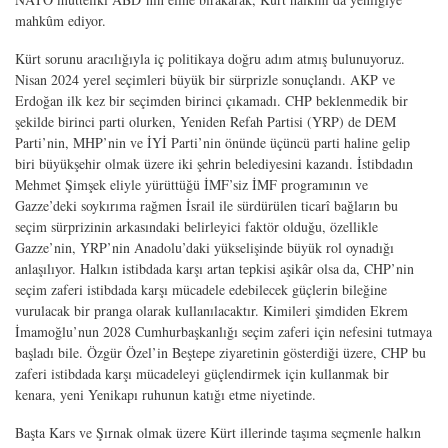
mahkûm ediyor.
Kürt sorunu aracılığıyla iç politikaya doğru adım atmış bulunuyoruz.
Nisan 2024 yerel seçimleri büyük bir sürprizle sonuçlandı. AKP ve
Erdoğan ilk kez bir seçimden birinci çıkamadı. CHP beklenmedik bir
şekilde birinci parti olurken, Yeniden Refah Partisi (YRP) de DEM
Parti’nin, MHP’nin ve İYİ Parti’nin önünde üçüncü parti haline gelip
biri büyükşehir olmak üzere iki şehrin belediyesini kazandı. İstibdadın
Mehmet Şimşek eliyle yürüttüğü İMF’siz İMF programının ve
Gazze’deki soykırıma rağmen İsrail ile sürdürülen ticarî bağların bu
seçim sürprizinin arkasındaki belirleyici faktör olduğu, özellikle
Gazze’nin, YRP’nin Anadolu’daki yükselişinde büyük rol oynadığı
anlaşılıyor. Halkın istibdada karşı artan tepkisi aşikâr olsa da, CHP’nin
seçim zaferi istibdada karşı mücadele edebilecek güçlerin bileğine
vurulacak bir pranga olarak kullanılacaktır. Kimileri şimdiden Ekrem
İmamoğlu’nun 2028 Cumhurbaşkanlığı seçim zaferi için nefesini tutmaya
başladı bile. Özgür Özel’in Beştepe ziyaretinin gösterdiği üzere, CHP bu
zaferi istibdada karşı mücadeleyi güçlendirmek için kullanmak bir
kenara, yeni Yenikapı ruhunun katığı etme niyetinde.
Başta Kars ve Şırnak olmak üzere Kürt illerinde taşıma seçmenle halkın