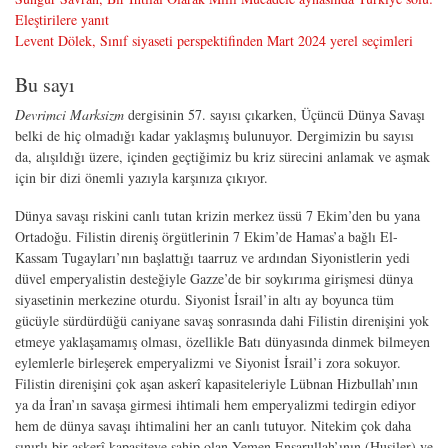
Eleştirilere yanıt
Levent Dölek, Sınıf siyaseti perspektifinden Mart 2024 yerel seçimleri
Bu sayı
Devrimci Marksizm
dergisinin 57. sayısı çıkarken, Üçüncü Dünya Savaşı
belki de hiç olmadığı kadar yaklaşmış bulunuyor. Dergimizin bu sayısı
da, alışıldığı üzere, içinden geçtiğimiz bu kriz sürecini anlamak ve aşmak
için bir dizi önemli yazıyla karşınıza çıkıyor.
Dünya savaşı riskini canlı tutan krizin merkez üssü 7 Ekim’den bu yana
Ortadoğu. Filistin direniş örgütlerinin 7 Ekim’de Hamas’a bağlı El-
Kassam Tugayları’nın başlattığı taarruz ve ardından Siyonistlerin yedi
düvel emperyalistin desteğiyle Gazze’de bir soykırıma girişmesi dünya
siyasetinin merkezine oturdu. Siyonist İsrail’in altı ay boyunca tüm
gücüyle sürdürdüğü caniyane savaş sonrasında dahi Filistin direnişini yok
etmeye yaklaşamamış olması, özellikle Batı dünyasında dinmek bilmeyen
eylemlerle birleşerek emperyalizmi ve Siyonist İsrail’i zora sokuyor.
Filistin direnişini çok aşan askerî kapasiteleriyle Lübnan Hizbullah’ının
ya da İran’ın savaşa girmesi ihtimali hem emperyalizmi tedirgin ediyor
hem de dünya savaşı ihtimalini her an canlı tutuyor. Nitekim çok daha
sınırlı bir askerî kapasiteye sahip olan Yemen Ensarullah’ının (Husiler) ve