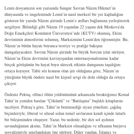
Lenin dosyamızın son yazısında Sungur Savran Nâzım Hikmet’in
dünyasında ve imgeleminde Lenin’in nasıl merkezî bir yer kapladığını
gösteren bir yazıda Nâzım şiirinde Lenin’e atıfları bağlamına yerleştirerek
sergiliyor. Bilindiği gibi Nâzım 19 yaşından 22 yaşına dek Moskova’da
Doğu Emekçileri Komünist Üniversitesi’nde (KUTV) okumuş, Ekim
devriminin atmosferini solumuş, Marksizmini Lenin’den öğrenmiştir. Bu,
Nâzım’ın bütün hayatı boyunca teoriye ve pratiğe bakışını
damgalayacaktır. Savran Nâzım şiirinde bu büyük borcun izini sürüyor,
Nâzım’ın Ekim devrimini kavrayışından enternasyonalizmine kadar
birçok görüşünün bu hayat boyu sürecek etkinin damgasını taşıdığını
ortaya koyuyor. Tabii söz konusu olan şiir olduğuna göre, Nâzım’ın
yüreğinin büyük öndere nasıl bir kişisel sevgi ile dolu olduğu da ortaya
çıkıyor.
Özdeniz Pektaş, ellinci ölüm yıldönümünü arkamızda bıraktığımız Kemal
Tahir’in yeniden basılan “Çöküntü” ve “Batılaşma” başlıklı kitaplarını
inceliyor. Pektaş’a göre, Tahir’in benimsediği siyasi yönelimi, çağdaş
biçimleriyle, liberal ve ulusal solun temel savlarının kendi içinde tutarlı
bir bileşiminden oluşuyor. Yazar, bu nedenle, bir dizi sol aydının
savunduğunun aksine, Tahir’in Marksist olmadığını ve ufkunun burjuva
sosyalizmiyle sınırlandığını öne sürüyor. Diğer yandan, İslamcı ve