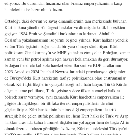
ediyoruz. Bu durumdan huzursuz olan Fransız emperyalizminin karşı
hamlelerine ise hazır olmak lazım.
Ortadoğu’daki devrim ve savaş dinamiklerinin tam merkezinde bulunan
Kürt halkına yönelik sömürgeci baskılar ve direniş de kritik bir eşikten
geçiyor. 1984 Eruh ve Şemdinli baskınlarının kırkıncı, Abdullah
Öcalan’ın yakalanmasının ise yirmi beşinci yılında, Kürt halkına yönelik
zulüm Türk işçisinin bağrında da bir yara olmayı sürdürüyor. Kürt
politikasını Genelkurmay’a ve MHP’ye teslim etmiş olan Erdoğan, zaman
zaman yeni bir petrol açılımı için havayı koklamaktan da geri durmuyor.
Erdoğan ile el ele kol kola hareket eden Barzani ve KDP taraflarının
2023 Amed ve 2024 İstanbul Newroz’larındaki provokasyon girişimleri
de Türkiye’deki Kürt hareketini tasfiye politikasında olası enstrümanlar
olarak Kürt işbirlikçilerin oynayabileceği rolü hatırlatıyor. Türkü Kürde
düşman etme politikası, Türk işçisine sadece ülkenin emekçi halkını
bölerek zarar vermiyor, aynı zamanda Kürt hareketini emperyalizm ile
gitgide stratejikleşen bir ittifaka iterek, emperyalistlerin de elini
güçlendiriyor. Kürt hareketinin benimsediği emperyalizm ile artık
stratejik hale gelen ittifak politikası ise, hem Kürt halkı ile Türk ve Arap
halkları arasında kalıcı husumet ilişkilerine yol açıyor hem de başta Afrin
olmak üzere defalarca gördüğümüz üzere, Kürt mücadelesini Türkiye’nin
NATO müttefiki ABD’nin eline bırakarak, Kürt halkını da yenilgiye