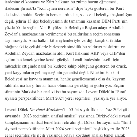
iradesine el konması ve Kürt halkının bu zulme boyun eğmemesi,
ifadesini Şırnak’ta “Konuş sen nerelisin” diye tepki gösteren bir Kürt
dedesinde buldu. Seçimin hemen ardından, sadece il belediye başkanlığını
değil, şehrin 13 ilçe belediyesinin de tamamını kazanan DEM Parti’nin
yüzde 55 ile seçilen Van Büyükşehir Belediye Başkan adayı Abdullah
Zeydan’a mazbatasının verilmemesi bu saldırıların seçim sonrasına
taşınmasıydı. Ama halkın kitle eylemleriyle verdiği karşılık, iktidar
bloğundaki iç çelişkilerle birleşerek şimdilik bu saldırıyı püskürttü ve
Abdullah Zeydan mazbatasını aldı. Kürt halkının AKP veya CHP’den
açılım beklemek yerine kendi gücüyle, kendi iradesinin tescili için
mücadele ettiğinde nasıl bir kudrete sahip olduğunu gösteren bu örnek,
yeni kayyımların gelmeyeceğinin garantisi değil. Nitekim Hakkari
Belediyesi’ne kayyım atanması, henüz genelleşmemiş olsa da, kayyım
saldırılarına karşı her an hazır olunması gerektiğini gösteriyor. Seçim
sürecinin Marksist bir analizi ise bu sayımızda Levent Dölek’in “Sınıf
siyaseti perspektifinden Mart 2024 yerel seçimleri” yazısıyla yer alıyor.
Levent Dölek
Devrimci Marksizm
’in 53-54 sayılı İlkbahar-Yaz 2023 çift
sayısında “2023 seçiminin sınıfsal analizi” yazısında Türkiye’deki siyasal
kamplaşmanın sınıfsal temellerini ele almıştı. Dölek, bu sayımızda “Sınıf
siyaseti perspektifinden Mart 2024 yerel seçimleri” başlıklı yazı ile 2023
genel seçimleriyle ilgili yazısında ortaya koyduğu analizi temel alarak