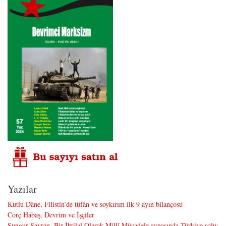
Yazılar
Kutlu Dâne, Filistin’de tûfân ve soykırım ilk 9 ayın bilançosu
Corç Habaş, Devrim ve İşçiler
Sungur Savran, Bir İhtilal Olarak Millî Mücadele aynasında Türkiye solu: