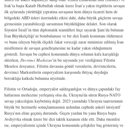
Irak’ta başta Kataib Hizbullah olmak üzere İran’a yakın örgütlerin savaşın
ilk aylarında yürüttüğü yıpratma savaşının hem dünya ticareti hem de
bölgedeki ABD üsleri üzerindeki etkisi dahi, daha büyük güçlerin savaşa
girmesinin yaratabileceği sarsıntının büyüklüğüne delalet. Son olarak
Siyonist İsrail’in tüm diplomatik teamülleri hiçe sayarak Şam’da bulunan
İran Büyükelçiliği’ni bombalaması ve bir dizi İranlı komutanı öldürmesi
ve bunu izleyen büyük ölçekli fakat vereceği zarar minimize edilmiş İran
misillemesi de savaşın genelleşmesine ne kadar yakın olduğumuzu
gösterdi. Savaşın bu cephesi konusunda dünya solunun kafa karışıklığı
sürerken,
Devrimci Marksizm
’in bu sayısında yer verdiğimiz Filistin
Meselesi dosyamız, Filistin davasına gönül verenlerin, devrimcilerin,
devrimci Marksistlerin emperyalizm karşısında ihtiyaç duyduğu
berraklığa katkıda bulunma niyetinde.
Filistin ve Ortadoğu, emperyalist saldırganlığın ve dünya çapındaki fay
hatlarının merkezine yerleşmiş olsa da, Ukrayna’da süren Rusya-NATO
savaşı yakıcılığını kaybetmiş değil. 2023 yazındaki Ukrayna taarruzunun
büyük bir hezimetle sonuçlanmasının ardından cephede askerî inisiyatif
Rusya’nın eline geçmiş durumda. Geçen yazdan bu yana Rusya başta
Avdiyivka olmak üzere bir dizi taktik kazanım elde etti. Daha önemlisi
ise, emperyalizmin içinde Ukrayna konusunda çelişkiler baş göstermiş ve