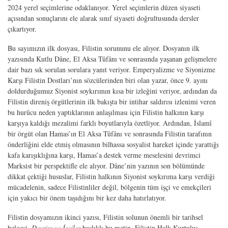
2024 yerel seçimlerine odaklanıyor. Yerel seçimlerin düzen siyaseti
açısından sonuçlarını ele alarak sınıf siyaseti doğrultusunda dersler
çıkartıyor.
Bu sayımızın ilk dosyası, Filistin sorununu ele alıyor. Dosyanın ilk
yazısında Kutlu Dâne, El Aksa Tûfânı ve sonrasında yaşanan gelişmelere
dair bazı sık sorulan sorulara yanıt veriyor. Emperyalizme ve Siyonizme
Karşı Filistin Dostları’nın sözcülerinden biri olan yazar, önce 9. ayını
doldurduğumuz Siyonist soykırımın kısa bir izleğini veriyor, ardından da
Filistin direniş örgütlerinin ilk bakışta bir intihar saldırısı izlenimi veren
bu hurûcu neden yaptıklarının anlaşılması için Filistin halkının karşı
karşıya kaldığı mezalimi farklı boyutlarıyla özetliyor. Ardından, İslamî
bir örgüt olan Hamas’ın El Aksa Tûfânı ve sonrasında Filistin tarafının
önderliğini elde etmiş olmasının bilhassa sosyalist hareket içinde yarattığı
kafa karışıklığına karşı, Hamas’a destek verme meselesini devrimci
Marksist bir perspektifle ele alıyor. Dâne’nin yazının son bölümünde
dikkat çektiği hususlar, Filistin halkının Siyonist soykırıma karşı verdiği
mücadelenin, sadece Filistinliler değil, bölgenin tüm işçi ve emekçileri
için yakıcı bir önem taşıdığını bir kez daha hatırlatıyor.
Filistin dosyamızın ikinci yazısı, Filistin solunun önemli bir tarihsel
belgesi.
Devrim ve İşçiler
başlıklı bu metin, Filistin Halk Kurtuluş