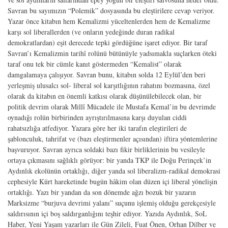
Savran bu sayımızın “Polemik” dosyasında bu eleştirilere cevap veriyor.
Yazar önce kitabın hem Kemalizmi yüceltenlerden hem de Kemalizme
karşı sol liberallerden (ve onların yedeğinde duran radikal
demokratlardan) eşit derecede tepki gördüğüne işaret ediyor. Bir taraf
Savran’ı Kemalizmin tarihî rolünü bütünüyle yadsımakla suçlarken öteki
taraf onu tek bir cümle kanıt göstermeden “Kemalist” olarak
damgalamaya çalışıyor. Savran bunu, kitabın solda 12 Eylül’den beri
yerleşmiş ulusalcı sol- liberal sol karşıtlığının rahatını bozmasına, özel
olarak da kitabın en önemli katkısı olarak düşünülebilecek olan, bir
politik devrim olarak Millî Mücadele ile Mustafa Kemal’in bu devrimde
oynadığı rolün birbirinden ayrıştırılmasına karşı duyulan ciddi
rahatsızlığa atfediyor. Yazara göre her iki tarafın eleştirileri de
şablonculuk, tahrifat ve (bazı eleştirmenler açısından) iftira yöntemlerine
başvuruyor. Savran ayrıca soldaki bazı fikir birliklerinin bu vesileyle
ortaya çıkmasını sağlıklı görüyor: bir yanda TKP ile Doğu Perinçek’in
Aydınlık ekolünün ortaklığı, diğer yanda sol liberalizm-radikal demokrasi
cephesiyle Kürt hareketinde bugün hâkim olan düzen içi liberal yönelişin
ortaklığı. Yazı bir yandan da son dönemde ağzı bozuk bir yazarın
Marksizme “burjuva devrimi yalanı” suçunu işlemiş olduğu gerekçesiyle
saldırısının içi boş saldırganlığını teşhir ediyor. Yazıda Aydınlık, SoL
Haber, Yeni Yaşam yazarları ile Gün Zileli, Fuat Önen, Orhan Dilber ve