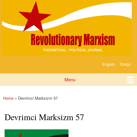
Devrimci
Skip to
Marksizm
main
content
English
Türkçe
Languages
Menu
Main menu
Home
» Devrimci Marksizm 57
You are here
Devrimci Marksizm 57