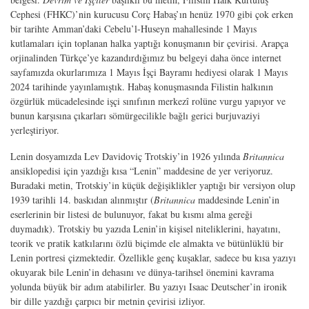
Cephesi (FHKC)’nin kurucusu Corç Habaş’ın henüz 1970 gibi çok erken
bir tarihte Amman’daki Cebelu’l-Huseyn mahallesinde 1 Mayıs
kutlamaları için toplanan halka yaptığı konuşmanın bir çevirisi. Arapça
orjinalinden Türkçe’ye kazandırdığımız bu belgeyi daha önce internet
sayfamızda okurlarımıza 1 Mayıs İşçi Bayramı hediyesi olarak 1 Mayıs
2024 tarihinde yayınlamıştık. Habaş konuşmasında Filistin halkının
özgürlük mücadelesinde işçi sınıfının merkezî rolüne vurgu yapıyor ve
bunun karşısına çıkarları sömürgecilikle bağlı gerici burjuvaziyi
yerleştiriyor.
Lenin dosyamızda Lev Davidoviç Trotskiy’in 1926 yılında
Britannica
ansiklopedisi için yazdığı kısa “Lenin” maddesine de yer veriyoruz.
Buradaki metin, Trotskiy’in küçük değişiklikler yaptığı bir versiyon olup
1939 tarihli 14. baskıdan alınmıştır (
Britannica
maddesinde Lenin’in
eserlerinin bir listesi de bulunuyor, fakat bu kısmı alma gereği
duymadık). Trotskiy bu yazıda Lenin’in kişisel niteliklerini, hayatını,
teorik ve pratik katkılarını özlü biçimde ele almakta ve bütünlüklü bir
Lenin portresi çizmektedir. Özellikle genç kuşaklar, sadece bu kısa yazıyı
okuyarak bile Lenin’in dehasını ve dünya-tarihsel önemini kavrama
yolunda büyük bir adım atabilirler. Bu yazıyı Isaac Deutscher’in ironik
bir dille yazdığı çarpıcı bir metnin çevirisi izliyor.