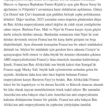
Marcos ve Japonya Başbakanı Fumio Kişida’yı aynı gün Beyaz Saray’da
ağırlaması ve Filipinler’i savunmaya hazır olduklarını açıklaması, Güney
Çin Denizi’nde Çin’i kuşatmak için güdülen birleşik cephe politikasının
ürünleri. Diğer taraftan, 2023 yazından sonra nispeten gündemden düşse
de Batı Afrika emperyalizmin askerî değilse de ciddi siyasi yenilgilerine
sahne oluyor. Burkina Faso, Mali ve Nijer’de Fransa karşıtı siyasi güçler
darbe yoluyla iktidarı almıştı. Bunlardan sonuncusu olan Nijer’de yeni
iktidarı devirmek isteyen Fransa’nın bir karşı darbe girişimi ise boşa
düşürülmüştü. Aynı dönemde konuşulan Fransa’nın bir askerî müdahalesi
ihtimali ise, böylesi bir müdahale için gereken hava sahasını Cezayir’in
açmayacağını belli etmesi ve daha büyük bir domino etkisinden çekinen
ABD emperyalistlerinin Fransa’yı ikna etmesiyle masadan kaldırılmıştı.
Şimdi, Fransa’nın Batı Afrika’daki son büyük kalesi olan Senegal’de
Fransız uşağı Macky Sall, büyük halk eylemlerinin ardından gelen bir
seçimle, iktidarını daha kısa süre önce hapiste bulunan Fransız
emperyalizmi karşıtı Bassirou Faye’ye bıraktı. Batı Afrika’daki Fransız
üsleri bir bir kapatılıyor ve bu durum İncirlik ve Kürecik utancını alnında
bir leke olarak taşıyan memleketimize örnek teşkil ediyor. Bir zamanlar
Amerika’nın arka bahçesi olan Latin Amerika’nın anti-emperyalizmin
kalesine dönüşmesine benzer bir şekilde, Fransa’nın arka bahçesi Batı
Afrika’nın anti-emperyalizmin ön cephesine yürüyüşüne tanıklık