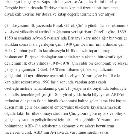
bir dosya ile açılıyor. Kapsamlı bir yazı ise Arap devrimini inceliyor.
Dergide bunun dışında Türkiye finans kapitali üzerine bir inceleme,
diyalektik üzerine bir dosya ve kitap değerlendirmeleri yer alıyor.
Çin dosyasının ilk yazısında Burak Gürel, Çin’in günümüzdeki ekonomik
ve siyasi yükselişini tarihsel bağlamına yerleştiriyor. Gürel’e göre, 1839-
1850 arasındaki Afyon Savaşları’nda Britanya karşısında ağır bir yenilgi
aldıktan sonra hızla gerileyen Çin, 1949 Çin Devrimi’nin ardından Çin
Halk Cumhuriyeti’nin kurulmasıyla birlikte hızla toparlanmaya
başlamıştır. Burjuva ideologlarının iddialarının aksine, bürokratik işçi
devletinin ilk otuz yılında (1949-1978) Çin ciddi bir ekonomik ve sosyal
gelişme yaşamıştır. Gürel, 1978’den itibaren Çin’de kapitalizmin
gelişimini iki ayrı döneme ayırarak inceliyor. Yazara göre bu ülkede
kapitalist restorasyon 1990’ların sonunda yapılan geniş çaplı
özelleştirmelerle tamamlanmış, Çin 21. yüzyılın ilk onyılında bütünüyle
kapitalist temelde gelişmiştir. Son yirmi yılda hızla büyüyerek ABD’nin
ardından dünyanın ikinci büyük ekonomisi haline gelen, ama kişi başına
düşen milli gelir bakımından emperyalist ülkelerle kıyaslanamayacak
ölçüde fakir bir ülke olmayı sürdüren Çin, yazara göre eşitsiz ve bileşik
gelişme yasasının geliştirilmesi için bir hazine gibidir. Yazısının son
bölümünde ABD-Çin rekabetinin ekonomik ve askeri boyutlarını
inceleyen Gürel, ABD’nin Avrasya’da yürüttüğü sürekli savaş