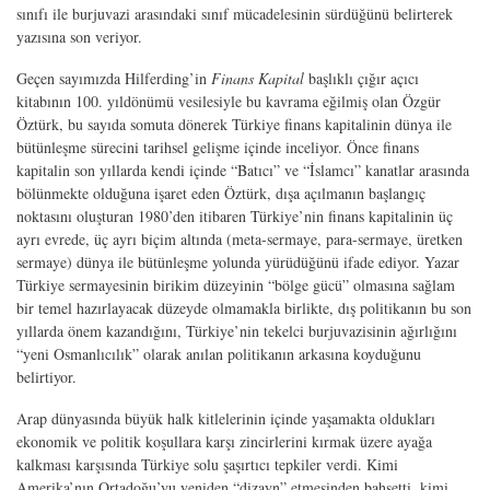
sınıfı ile burjuvazi arasındaki sınıf mücadelesinin sürdüğünü belirterek
yazısına son veriyor.
Geçen sayımızda Hilferding’in
Finans Kapital
başlıklı çığır açıcı
kitabının 100. yıldönümü vesilesiyle bu kavrama eğilmiş olan Özgür
Öztürk, bu sayıda somuta dönerek Türkiye finans kapitalinin dünya ile
bütünleşme sürecini tarihsel gelişme içinde inceliyor. Önce finans
kapitalin son yıllarda kendi içinde “Batıcı” ve “İslamcı” kanatlar arasında
bölünmekte olduğuna işaret eden Öztürk, dışa açılmanın başlangıç
noktasını oluşturan 1980’den itibaren Türkiye’nin finans kapitalinin üç
ayrı evrede, üç ayrı biçim altında (meta-sermaye, para-sermaye, üretken
sermaye) dünya ile bütünleşme yolunda yürüdüğünü ifade ediyor. Yazar
Türkiye sermayesinin birikim düzeyinin “bölge gücü” olmasına sağlam
bir temel hazırlayacak düzeyde olmamakla birlikte, dış politikanın bu son
yıllarda önem kazandığını, Türkiye’nin tekelci burjuvazisinin ağırlığını
“yeni Osmanlıcılık” olarak anılan politikanın arkasına koyduğunu
belirtiyor.
Arap dünyasında büyük halk kitlelerinin içinde yaşamakta oldukları
ekonomik ve politik koşullara karşı zincirlerini kırmak üzere ayağa
kalkması karşısında Türkiye solu şaşırtıcı tepkiler verdi. Kimi
Amerika’nın Ortadoğu’yu yeniden “dizayn” etmesinden bahsetti, kimi