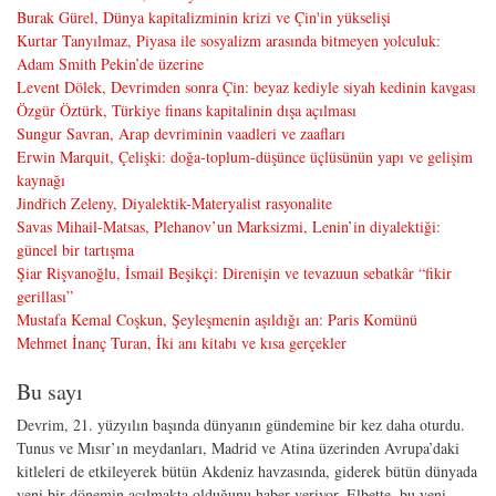
Burak Gürel, Dünya kapitalizminin krizi ve Çin'in yükselişi
Kurtar Tanyılmaz, Piyasa ile sosyalizm arasında bitmeyen yolculuk:
Adam Smith Pekin’de üzerine
Levent Dölek, Devrimden sonra Çin: beyaz kediyle siyah kedinin kavgası
Özgür Öztürk, Türkiye finans kapitalinin dışa açılması
Sungur Savran, Arap devriminin vaadleri ve zaafları
Erwin Marquit, Çelişki: doğa-toplum-düşünce üçlüsünün yapı ve gelişim
kaynağı
Jindřich Zeleny, Diyalektik-Materyalist rasyonalite
Savas Mihail-Matsas, Plehanov’un Marksizmi, Lenin’in diyalektiği:
güncel bir tartışma
Şiar Rişvanoğlu, İsmail Beşikçi: Direnişin ve tevazuun sebatkâr “fikir
gerillası”
Mustafa Kemal Coşkun, Şeyleşmenin aşıldığı an: Paris Komünü
Mehmet İnanç Turan, İki anı kitabı ve kısa gerçekler
Bu sayı
Devrim, 21. yüzyılın başında dünyanın gündemine bir kez daha oturdu.
Tunus ve Mısır’ın meydanları, Madrid ve Atina üzerinden Avrupa’daki
kitleleri de etkileyerek bütün Akdeniz havzasında, giderek bütün dünyada
yeni bir dönemin açılmakta olduğunu haber veriyor. Elbette, bu yeni