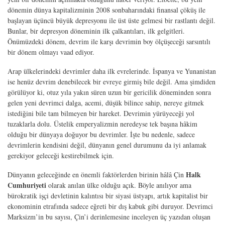
dönemin dünya kapitalizminin 2008 sonbaharındaki finansal çöküş ile
başlayan üçüncü büyük depresyonu ile üst üste gelmesi bir rastlantı değil.
Bunlar, bir depresyon döneminin ilk çalkantıları, ilk gelgitleri.
Önümüzdeki dönem, devrim ile karşı devrimin boy ölçüşeceği sarsıntılı
bir dönem olmayı vaad ediyor.
Arap ülkelerindeki devrimler daha ilk evrelerinde. İspanya ve Yunanistan
ise henüz devrim denebilecek bir evreye girmiş bile değil. Ama şimdiden
görülüyor ki, otuz yıla yakın süren uzun bir gericilik döneminden sonra
gelen yeni devrimci dalga, acemi, düşük bilince sahip, nereye gitmek
istediğini bile tam bilmeyen bir hareket. Devrimin yürüyeceği yol
tuzaklarla dolu. Üstelik emperyalizmin neredeyse tek başına hâkim
olduğu bir dünyaya doğuyor bu devrimler. İşte bu nedenle, sadece
devrimlerin kendisini değil, dünyanın genel durumunu da iyi anlamak
gerekiyor geleceği kestirebilmek için.
Halk
Dünyanın geleceğinde en önemli faktörlerden birinin hâlâ Çin
Cumhuriyeti
olarak anılan ülke olduğu açık. Böyle anılıyor ama
bürokratik işçi devletinin kalıntısı bir siyasi üstyapı, artık kapitalist bir
ekonominin etrafında sadece eğreti bir dış kabuk gibi duruyor. Devrimci
Marksizm’in bu sayısı, Çin’i derinlemesine inceleyen üç yazıdan oluşan