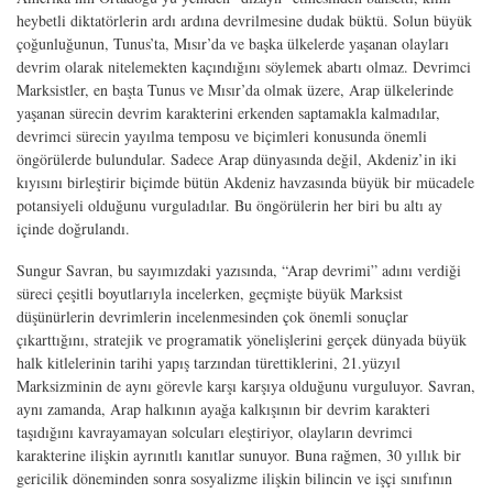
heybetli diktatörlerin ardı ardına devrilmesine dudak büktü. Solun büyük
çoğunluğunun, Tunus’ta, Mısır’da ve başka ülkelerde yaşanan olayları
devrim olarak nitelemekten kaçındığını söylemek abartı olmaz. Devrimci
Marksistler, en başta Tunus ve Mısır’da olmak üzere, Arap ülkelerinde
yaşanan sürecin devrim karakterini erkenden saptamakla kalmadılar,
devrimci sürecin yayılma temposu ve biçimleri konusunda önemli
öngörülerde bulundular. Sadece Arap dünyasında değil, Akdeniz’in iki
kıyısını birleştirir biçimde bütün Akdeniz havzasında büyük bir mücadele
potansiyeli olduğunu vurguladılar. Bu öngörülerin her biri bu altı ay
içinde doğrulandı.
Sungur Savran, bu sayımızdaki yazısında, “Arap devrimi” adını verdiği
süreci çeşitli boyutlarıyla incelerken, geçmişte büyük Marksist
düşünürlerin devrimlerin incelenmesinden çok önemli sonuçlar
çıkarttığını, stratejik ve programatik yönelişlerini gerçek dünyada büyük
halk kitlelerinin tarihi yapış tarzından türettiklerini, 21.yüzyıl
Marksizminin de aynı görevle karşı karşıya olduğunu vurguluyor. Savran,
aynı zamanda, Arap halkının ayağa kalkışının bir devrim karakteri
taşıdığını kavrayamayan solcuları eleştiriyor, olayların devrimci
karakterine ilişkin ayrınıtlı kanıtlar sunuyor. Buna rağmen, 30 yıllık bir
gericilik döneminden sonra sosyalizme ilişkin bilincin ve işçi sınıfının