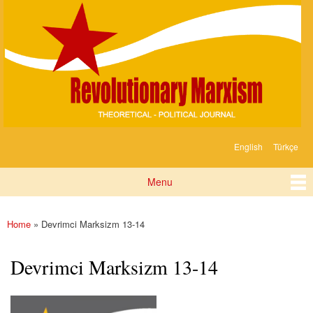
Devrimci
Skip to
Marksizm
main
content
English
Türkçe
Languages
Menu
Main menu
Home
» Devrimci Marksizm 13-14
You are here
Devrimci Marksizm 13-14