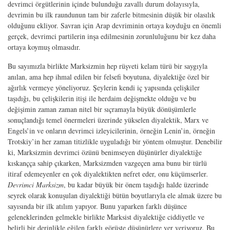
devrimci örgütlerinin içinde bulunduğu zavallı durum dolayısıyla,
devrimin bu ilk raundunun tam bir zaferle bitmesinin düşük bir olasılık
olduğunu ekliyor. Savran için Arap devriminin ortaya koyduğu en önemli
gerçek, devrimci partilerin inşa edilmesinin zorunluluğunu bir kez daha
ortaya koymuş olmasıdır.
Bu sayımızla birlikte Marksizmin hep rüşveti kelam türü bir saygıyla
anılan, ama hep ihmal edilen bir felsefi boyutuna, diyalektiğe özel bir
ağırlık vermeye yöneliyoruz. Şeylerin kendi iç yapısında çelişkiler
taşıdığı, bu çelişkilerin itişi ile herdaim değişmekte olduğu ve bu
değişimin zaman zaman nitel bir sıçramayla büyük dönüşümlerle
sonuçlandığı temel önermeleri üzerinde yükselen diyalektik, Marx ve
Engels’in ve onların devrimci izleyicilerinin, örneğin Lenin’in, örneğin
Trotskiy’in her zaman titizlikle uyguladığı bir yöntem olmuştur. Denebilir
ki, Marksizmin devrimci özünü benimseyen düşünürler diyalektiğe
kıskançça sahip çıkarken, Marksizmden vazgeçen ama bunu bir türlü
itiraf edemeyenler en çok diyalektikten nefret eder, onu küçümserler
.
Devrimci Marksizm
, bu kadar büyük bir önem taşıdığı halde üzerinde
seyrek olarak konuşulan diyalektiği bütün boyutlarıyla ele almak üzere bu
sayısında bir ilk atılım yapıyor. Bunu yaparken farklı düşünce
geleneklerinden gelmekle birlikte Marksist diyalektiğe ciddiyetle ve
belirli bir derinlikle eğilen farklı görüşte düşünürlere yer veriyoruz. Bu