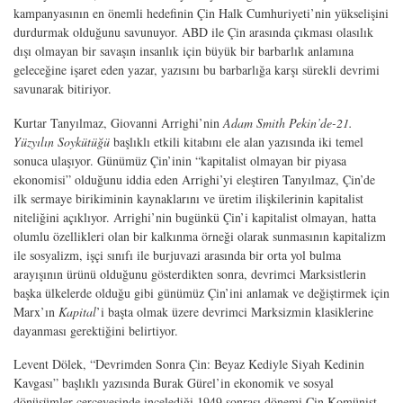
kampanyasının en önemli hedefinin Çin Halk Cumhuriyeti’nin yükselişini
durdurmak olduğunu savunuyor. ABD ile Çin arasında çıkması olasılık
dışı olmayan bir savaşın insanlık için büyük bir barbarlık anlamına
geleceğine işaret eden yazar, yazısını bu barbarlığa karşı sürekli devrimi
savunarak bitiriyor.
Kurtar Tanyılmaz, Giovanni Arrighi’nin
Adam Smith Pekin’de-21.
Yüzyılın Soykütüğü
başlıklı etkili kitabını ele alan yazısında iki temel
sonuca ulaşıyor. Günümüz Çin’inin “kapitalist olmayan bir piyasa
ekonomisi” olduğunu iddia eden Arrighi’yi eleştiren Tanyılmaz, Çin’de
ilk sermaye birikiminin kaynaklarını ve üretim ilişkilerinin kapitalist
niteliğini açıklıyor. Arrighi’nin bugünkü Çin’i kapitalist olmayan, hatta
olumlu özellikleri olan bir kalkınma örneği olarak sunmasının kapitalizm
ile sosyalizm, işçi sınıfı ile burjuvazi arasında bir orta yol bulma
arayışının ürünü olduğunu gösterdikten sonra, devrimci Marksistlerin
başka ülkelerde olduğu gibi günümüz Çin’ini anlamak ve değiştirmek için
Marx’ın
Kapital
’i başta olmak üzere devrimci Marksizmin klasiklerine
dayanması gerektiğini belirtiyor.
Levent Dölek, “Devrimden Sonra Çin: Beyaz Kediyle Siyah Kedinin
Kavgası” başlıklı yazısında Burak Gürel’in ekonomik ve sosyal
dönüşümler çerçevesinde incelediği 1949 sonrası dönemi Çin Komünist