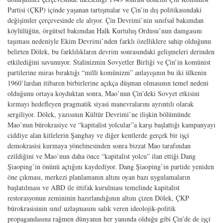
Partisi (ÇKP) içinde yaşanan tartışmalar ve Çin’in dış politikasındaki
değişimler çerçevesinde ele alıyor. Çin Devrimi’nin sınıfsal bakımdan
köylülüğün, örgütsel bakımdan Halk Kurtuluş Ordusu’nun damgasını
taşıması nedeniyle Ekim Devrimi’nden farklı özelliklere sahip olduğunu
belirten Dölek, bu farklılıkların devrim sonrasındaki gelişmeleri derinden
etkilediğini savunuyor. Stalinizmin Sovyetler Birliği ve Çin’in komünist
partilerine miras bıraktığı “milli komünizm” anlayışının bu iki ülkenin
1960’lardan itibaren birbirlerine açıkça düşman olmasının temel nedeni
olduğunu ortaya koyduktan sonra, Mao’nun Çin’deki Sovyet etkisini
kırmayı hedefleyen pragmatik siyasi manevralarını ayrıntılı olarak
sergiliyor. Dölek, yazısının Kültür Devrimi’ne ilişkin bölümünde
Mao’nun bürokrasiye ve “kapitalist yolcular”a karşı başlattığı kampanyayı
ciddiye alan kitlelerin Şanghay ve diğer kentlerde gerçek bir işçi
demokrasisi kurmaya yönelmesinden sonra bizzat Mao tarafından
ezildiğini ve Mao’nun daha önce “kapitalist yolcu” ilan ettiği Dang
Şiaoping’in önünü açtığını kaydediyor. Dang Şiaoping’in partide yeniden
öne çıkması, merkezi planlamanın altını oyan bazı uygulamaların
başlatılması ve ABD ile ittifak kurulması temelinde kapitalist
restorasyonun zemininin hazırlandığının altını çizen Dölek, ÇKP
bürokrasisinin sınıf uzlaşmasını salık veren ideolojik-politik
propagandasına rağmen dünyanın her yanında olduğu gibi Çin’de de işçi