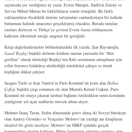
sayımızda yer verdiğimiz üç yazar, Erwin Marquit, Jindřich Zelený ve
Savvas Mihail-Matsas bu farklılıkların somut örneğidir. Bu farklı
yaklaşımların diyalektik üzerine tartışmaları canlandırmaya bir katkıda
bulunması halinde amacımız gerçekleşmiş olacaktır. Burada sunulan
yazıları derleyen ve Türkçe’ye çeviren Evren Asena yoldaşımızın
katkısını zikretmek emeğe saygının bir gereğidir.
Kitap değerlendirmeleri bölümümüzdeki ilk yazıda, Şiar Rişvanoğlu,
İsmail Beşikçi
başlıklı derleme kitabını tanıtan yazısında bir “fikir
gerillası” olarak nitelediği Beşikçi’nin Kürt sorununun anlaşılması için
yıllar boyunca fedakârca sürdürdüğü entelektüel çabaya ve örnek
kişiliğine dikkat çekiyor.
Jacques Tardi ve Jean Vautrin’in Paris Komünü’nü konu alan
Halkın
Çığlığı
başlıklı çizgi romanını ele alan Mustafa Kemal Coşkun, Paris
Komünü’nü ortaya çıkaran tarihsel bağlamı özetledikten sonra komünün
yenilgisine yol açan zaaflarını mercek altına alıyor.
Mehmet İnanç Turan, Stalin döneminde görev almış iki Sovyet bürokratı
olan Andrey Gromiko ve Vyaçeslav Molotov’un yazdığı anı kitaplarını
eleştirel bir gözle inceliyor. Molotov’un SBKP içindeki gerçek
komünistleri ortadan kaldıran, Hitler faşizminin zaferine yardımcı olan