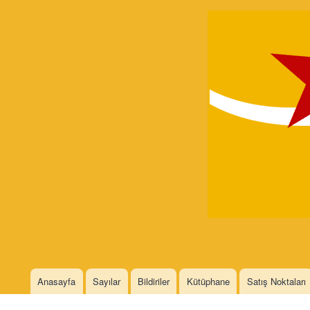
Devrimci
Marksizm
Languages
Anasayfa
Sayılar
Bildiriler
Kütüphane
Satış Noktaları
Main menu