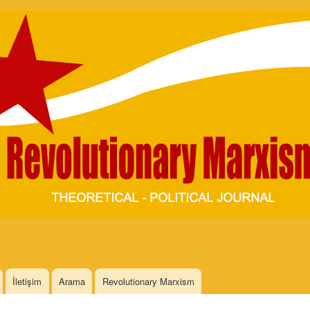
Skip to
main
content
İletişim
Arama
Revolutionary Marxism