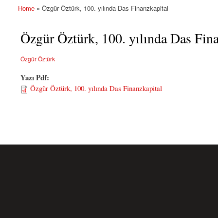
Home
» Özgür Öztürk, 100. yılında Das Finanzkapital
You are here
Özgür Öztürk, 100. yılında Das Fina
Özgür Öztürk
Yazı Pdf:
Özgür Öztürk, 100. yılında Das Finanzkapital