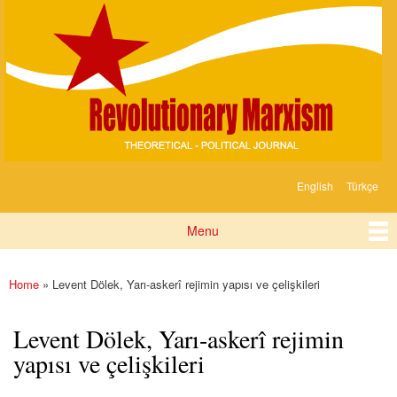
Devrimci
Skip to
Marksizm
main
content
English
Türkçe
Languages
Menu
Main menu
Home
» Levent Dölek, Yarı-askerî rejimin yapısı ve çelişkileri
You are here
Levent Dölek, Yarı-askerî rejimin
yapısı ve çelişkileri