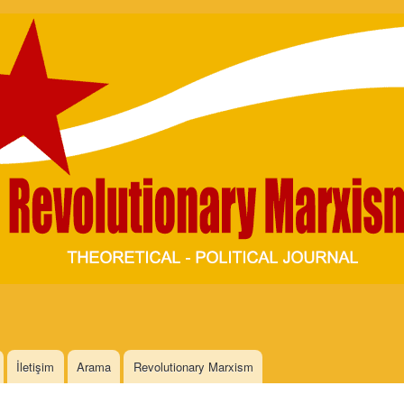
Skip to
main
content
İletişim
Arama
Revolutionary Marxism