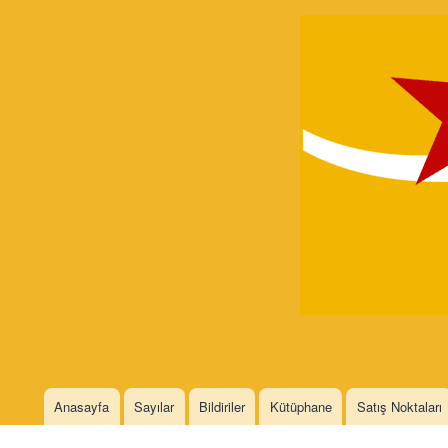
Devrimci
Marksizm
Languages
Anasayfa
Sayılar
Bildiriler
Kütüphane
Satış Noktaları
Main menu