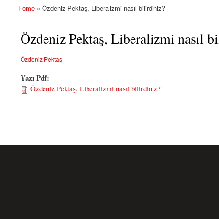
Home
» Özdeniz Pektaş, Liberalizmi nasıl bilirdiniz?
You are here
Özdeniz Pektaş, Liberalizmi nasıl bi
Özdeniz Pektaş
Yazı Pdf:
Özdeniz Pektaş, Liberalizmi nasıl bilirdiniz?