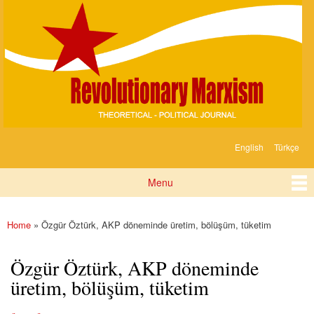
Devrimci
Skip to
Marksizm
main
content
English
Türkçe
Languages
Menu
Main menu
Home
» Özgür Öztürk, AKP döneminde üretim, bölüşüm, tüketim
You are here
Özgür Öztürk, AKP döneminde
üretim, bölüşüm, tüketim