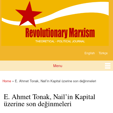
Devrimci
Skip to
Marksizm
main
content
English
Türkçe
Languages
Menu
Main menu
Home
» E. Ahmet Tonak, Nail’in Kapital üzerine son değinmeleri
You are here
E. Ahmet Tonak, Nail’in Kapital
üzerine son değinmeleri