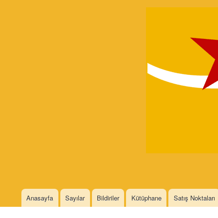
Devrimci
Marksizm
Languages
Anasayfa
Sayılar
Bildiriler
Kütüphane
Satış Noktaları
Main menu