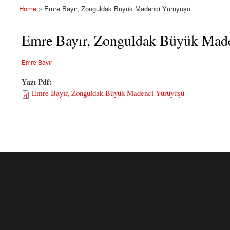
Home
» Emre Bayır, Zonguldak Büyük Madenci Yürüyüşü
You are here
Emre Bayır, Zonguldak Büyük Mad
Emre Bayır
Yazı Pdf:
Emre Bayır, Zonguldak Büyük Madenci Yürüyüşü