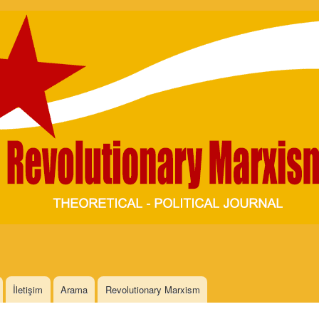
Skip to
main
content
İletişim
Arama
Revolutionary Marxism