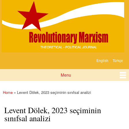
Devrimci
Skip to
Marksizm
main
content
English
Türkçe
Languages
Menu
Main menu
Home
» Levent Dölek, 2023 seçiminin sınıfsal analizi
You are here
Levent Dölek, 2023 seçiminin
sınıfsal analizi