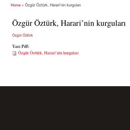
Home
» Özgür Öztürk, Harari’nin kurguları
You are here
Özgür Öztürk, Harari’nin kurguları
Özgür Öztürk
Yazı Pdf:
Özgür Öztürk, Harari’nin kurguları