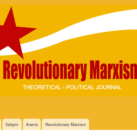
Skip to
main
content
İletişim
Arama
Revolutionary Marxism