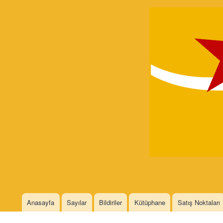
Devrimci
Marksizm
Languages
Anasayfa
Sayılar
Bildiriler
Kütüphane
Satış Noktaları
Main menu