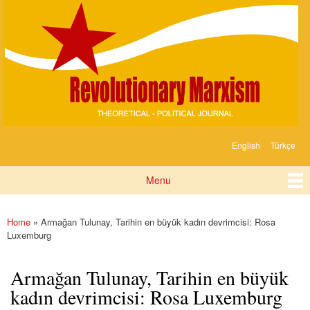
Devrimci
Skip to
Marksizm
main
content
English
Türkçe
Languages
Menu
Main menu
Home
» Armağan Tulunay, Tarihin en büyük kadın devrimcisi: Rosa
You are here
Luxemburg
Armağan Tulunay, Tarihin en büyük
kadın devrimcisi: Rosa Luxemburg