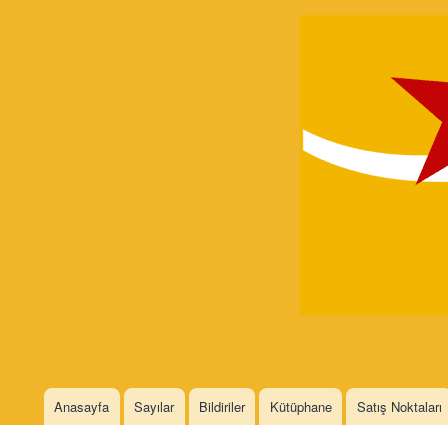
Devrimci
Marksizm
Languages
Anasayfa
Sayılar
Bildiriler
Kütüphane
Satış Noktaları
Main menu