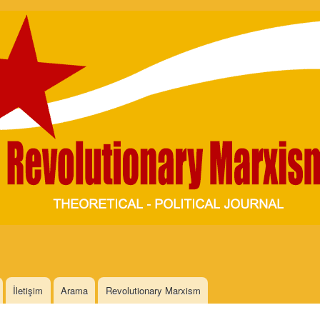
Skip to
main
content
İletişim
Arama
Revolutionary Marxism