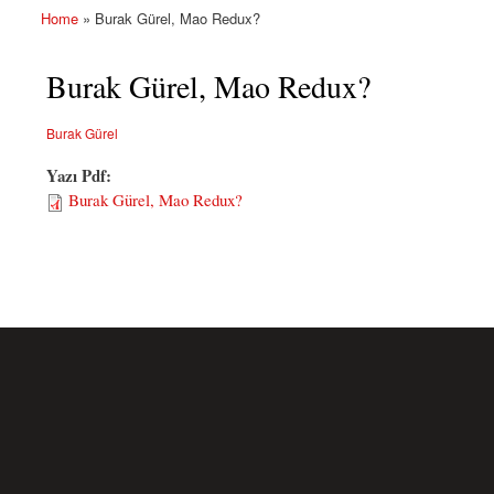
Home
» Burak Gürel, Mao Redux?
You are here
Burak Gürel, Mao Redux?
Burak Gürel
Yazı Pdf:
Burak Gürel, Mao Redux?