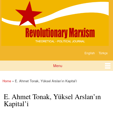
Devrimci
Skip to
Marksizm
main
content
English
Türkçe
Languages
Menu
Main menu
Home
» E. Ahmet Tonak, Yüksel Arslan’ın Kapital’i
You are here
E. Ahmet Tonak, Yüksel Arslan’ın
Kapital’i