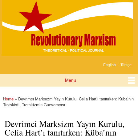
Devrimci
Skip to
Marksizm
main
content
English
Türkçe
Languages
Menu
Main menu
Home
» Devrimci Marksizm Yayın Kurulu, Celia Hart’ı tanıtırken: Küba’nın
You are here
Trotskisti, Trotskizmin Guevaracısı
Devrimci Marksizm Yayın Kurulu,
Celia Hart’ı tanıtırken: Küba’nın