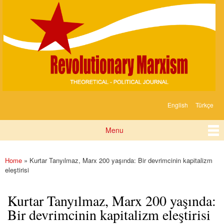
Devrimci
Skip to
Marksizm
main
content
English
Türkçe
Languages
Menu
Main menu
Home
» Kurtar Tanyılmaz, Marx 200 yaşında: Bir devrimcinin kapitalizm
You are here
eleştirisi
Kurtar Tanyılmaz, Marx 200 yaşında:
Bir devrimcinin kapitalizm eleştirisi