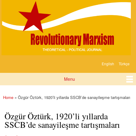
Devrimci
Skip to
Marksizm
main
content
English
Türkçe
Languages
Menu
Main menu
Home
» Özgür Öztürk, 1920’li yıllarda SSCB’de sanayileşme tartışmaları
You are here
Özgür Öztürk, 1920’li yıllarda
SSCB’de sanayileşme tartışmaları