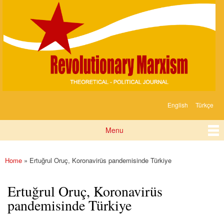
Devrimci
Skip to
Marksizm
main
content
English
Türkçe
Languages
Menu
Main menu
Home
» Ertuğrul Oruç, Koronavirüs pandemisinde Türkiye
You are here
Ertuğrul Oruç, Koronavirüs
pandemisinde Türkiye