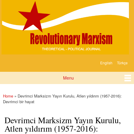
Devrimci
Skip to
Marksizm
main
content
English
Türkçe
Languages
Menu
Main menu
Home
» Devrimci Marksizm Yayın Kurulu, Atlen yıldırım (1957-2016):
You are here
Devrimci bir hayat
Devrimci Marksizm Yayın Kurulu,
Atlen yıldırım (1957-2016):