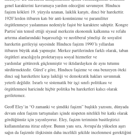
genel karakterini kavramaya yardım edeceğini savunuyor. Hinducu
faşizm kökleri 19. yüzyıla uzanan, laiklik karşıtı, dinci bir harekettir.
1920’lerden itibaren katı bir anti-komünizme ve paramiliter
örgütlenmeye yaslanması nedeniyle faşist bir karaktere sahiptir. Kongre
Partisi’nin temsil ettiği siyasal merkezin ekonomik kalkınma ve refahı
artırma alanlarındaki başarısızlığı ve neoliberal yönelişi ile sosyalist
hareketin gerileyişi sayesinde Hinducu faşizm 1990’lı yıllardan
itibaren büyük atak yapmıştır. Merkez partilerinden farklı olarak, taban
örgütleri aracılığıyla proletaryaya sosyal hizmetler ve
yardımlar götürerek güçlenmiştir ve iktidardayken de aynı tutumu
sürdürmektedir. Gürel’e göre, Hinducu faşizme ve ona benzeyen öteki
dinci sağ hareketlere karşı laikliği ve demokratik hakları savunmak
yeterli değildir. Israrlı ve sistematik bir işçi sınıfı politikası ve
örgütlenmesi haricinde hiçbir politika bu hareketleri kalıcı olarak
geriletemez.
Geoff Eley’in “O zamanki ve şimdiki faşizm” başlıklı yazısını, dünyada
devam eden faşizm tartışmaları içinde nispeten nitelikli bir katkı olarak
gördüğümüz için yayınlıyoruz. Eley, faşizm teriminin basitleştirici
kullanımlarına itiraz ediyor. Bunun yanı sıra, Avrupa’da yükselen aşırı
sağın da faşizmle ilişkisinin daha incelikli şekilde incelenmesi gerektiğini