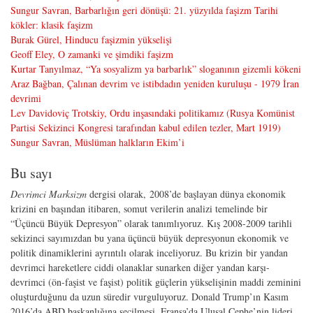
Sungur Savran, Barbarlığın geri dönüşü: 21. yüzyılda faşizm Tarihi
kökler: klasik faşizm
Burak Gürel, Hinducu faşizmin yükselişi
Geoff Eley, O zamanki ve şimdiki faşizm
Kurtar Tanyılmaz, “Ya sosyalizm ya barbarlık” sloganının gizemli kökeni
Araz Bağban, Çalınan devrim ve istibdadın yeniden kuruluşu - 1979 İran
devrimi
Lev Davidoviç Trotskiy, Ordu inşasındaki politikamız (Rusya Komünist
Partisi Sekizinci Kongresi tarafından kabul edilen tezler, Mart 1919)
Sungur Savran, Müslüman halkların Ekim’i
Bu sayı
Devrimci Marksizm
dergisi olarak, 2008’de başlayan dünya ekonomik
krizini en başından itibaren, somut verilerin analizi temelinde bir
“Üçüncü Büyük Depresyon” olarak tanımlıyoruz. Kış 2008-2009 tarihli
sekizinci sayımızdan bu yana üçüncü büyük depresyonun ekonomik ve
politik dinamiklerini ayrıntılı olarak inceliyoruz. Bu krizin bir yandan
devrimci hareketlere ciddi olanaklar sunarken diğer yandan karşı-
devrimci (ön-faşist ve faşist) politik güçlerin yükselişinin maddi zeminini
oluşturduğunu da uzun süredir vurguluyoruz. Donald Trump’ın Kasım
2016’da ABD başkanlığına seçilmesi, Fransa’da Ulusal Cephe’nin lideri