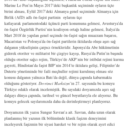
Marine Le Pen’in Mayıs 2017’deki başkanlık seçiminde oyların üçte
birini alması, Eylül 2017’deki Almanya genel seçiminde Almanya için
Birlik (AfD) adlı ön-faşist partinin oylarını üçe
katlayarak parlamentodaki üçüncü parti konumuna gelmesi, Avusturya’da
ön-faşist Özgürlük Partisi’nin koalisyon ortağı haline gelmesi, İtalya’da
Mart 2018’de yapılan genel seçimde ön-faşist sağın muazzam başarısı,
Macaristan ve Polonya’da ön-faşist partilerin iktidarda oluşu aşırı sağ
dalganın yükselişinin çarpıcı örnekleridir. Japonya’da Abe hükümetinin
giderek otoriter ve militarist bir çizgiye kayışı, Rusya’da Putin’in başında
olduğu otoriter sağcı rejim, Türkiye’de AKP’nin bir istibdat rejimi kurma
gayreti, Hindistan’da faşist BJP’nin 2014’te iktidara gelişi, Filipinler’de
Duterte yönetiminde bir faili meçhuller rejimi kurulmuş olması söz
konusu dalganın yalnızca Batı’da değil, dünya çapında kabarmakta
olduğunu gösteriyor.
Devrimci Marksizm
’in 27. sayısında bu konuyu
Türkiye odaklı olarak incelemiştik. Bu sayıdaki dosyamızda aşırı sağ
dalgayı dünya çapında, tarihsel ve güncel boyutlarıyla ele alıyoruz. Bu
konuyu gelecek sayılarımızda daha da derinleştirmeyi planlıyoruz.
Dosyamızın ilk yazısı Sungur Savran’a ait. Savran, daha uzun olarak
planlanmış bir yazının ilk bölümünde klasik faşizm deneyimini
inceleyerek faşizmin bir siyasi hareket ve bir rejim olarak ayırt edici