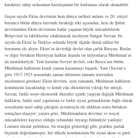
karaktere sahip ordusunun kuruluşunun bir kutlaması olarak okunabilir.
Geçen sayıda Ekim devrimini hem dünya tarihsel anlamı ve 20. yüzyıl
boyunca bütün dünya üzerinde bıraktığı etki açısından, hem de Şubat
devriminden Ekim devrimine kadar yaşanan büyük mücadelelerde
Bolşevizm’in taktiklerine odaklanarak inceleyen Sungur Savran, bu
sayıda da Ekim’in Türkiye solunda büyük ölçüde ihmal edilen bir
boyutunu ele alıyor. Ekim’in devirdiği devlet olan çarlık Rusyası, Ruslar
ve diğer birtakım Hıristiyan halklar dışında on milyonlarca Müslüman’ın
da memleketiydi. Yeni kurulan Sovyet devleti, eski Rusya’nın bütün
Müslüman halklarını kendi yanına kazanmayı başardı. Yani (Savran’a
göre 1917-1923 arasındaki zaman diliminin tamamı üzerinden
incelenmesi gereken) Ekim devrimi, aynı zamanda, Müslüman halkların
komünizmi kucakladığı ve kendi eski düzenlerini yıktığı bir süreçti.
Savran, farklı sosyo-ekonomik düzenler içinde yaşayan değişik Müslüman
halkların, farklı sınıf yapılarına ve farklı siyasi geleneklerine bağlı olarak
sosyalizme nasıl sahip çıktığını ayrıntısıyla ele aldıktan sonra birtakım
sonuçlara ulaşıyor: yazara göre, Müslümanların devrime ve sosyal
mücadelelere kayıtsız olduğu yolundaki önyargı bütünüyle yanlıştır;
Leninist uluslar politikası, bu örneğin gösterdiği gibi, pratikte parlak
biçimde doğrulanmıştır; her ülkede komünizmin bir siyasi akım ve parti