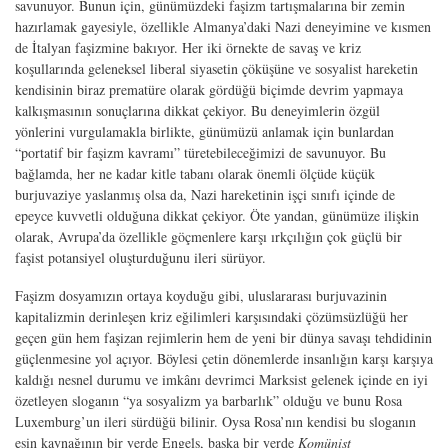
savunuyor. Bunun için, günümüzdeki faşizm tartışmalarına bir zemin
hazırlamak gayesiyle, özellikle Almanya’daki Nazi deneyimine ve kısmen
de İtalyan faşizmine bakıyor. Her iki örnekte de savaş ve kriz
koşullarında geleneksel liberal siyasetin çöküşüne ve sosyalist hareketin
kendisinin biraz prematüre olarak gördüğü biçimde devrim yapmaya
kalkışmasının sonuçlarına dikkat çekiyor. Bu deneyimlerin özgül
yönlerini vurgulamakla birlikte, günümüzü anlamak için bunlardan
“portatif bir faşizm kavramı” türetebileceğimizi de savunuyor. Bu
bağlamda, her ne kadar kitle tabanı olarak önemli ölçüde küçük
burjuvaziye yaslanmış olsa da, Nazi hareketinin işçi sınıfı içinde de
epeyce kuvvetli olduğuna dikkat çekiyor. Öte yandan, günümüze ilişkin
olarak, Avrupa’da özellikle göçmenlere karşı ırkçılığın çok güçlü bir
faşist potansiyel oluşturduğunu ileri sürüyor.
Faşizm dosyamızın ortaya koyduğu gibi, uluslararası burjuvazinin
kapitalizmin derinleşen kriz eğilimleri karşısındaki çözümsüzlüğü her
geçen gün hem faşizan rejimlerin hem de yeni bir dünya savaşı tehdidinin
güçlenmesine yol açıyor. Böylesi çetin dönemlerde insanlığın karşı karşıya
kaldığı nesnel durumu ve imkânı devrimci Marksist gelenek içinde en iyi
özetleyen sloganın “ya sosyalizm ya barbarlık” olduğu ve bunu Rosa
Luxemburg’un ileri sürdüğü bilinir. Oysa Rosa’nın kendisi bu sloganın
esin kaynağının bir yerde Engels, başka bir yerde
Komünist