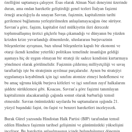
özelliğini saptamaya çalışıyor. Esas olarak Alman Nazi deneyimi üzerinde
duran, ama ondan hareketle geliştirdiği genel tezleri İtalyan faşizmi
örneği aracılığıyla da sınayan Savran, faşizmin, kapitalizmin tarihi
gerilemesi bağlamına yerleştirilmeden anlaşılamayacağını öne sürüyor.
Savran’a göre, faşizm, kapitalist özel mülkiyetin ileri derecede
toplumsallaşmış üretici güçlerle başa çıkamadığı ve dünyanın bu yüzden
krizden krize yuvarlandığı dönemlerde, uluslararası burjuvazinin
bileşenlerine ayrışması, bazı ulusal bileşenlerin kapalı bir ekonomi ve
otarşi (kendi kendine yeterlik) politikası temelinde insanlığın geldiği
aşamaya hiç de uygun olmayan bir strateji ile sadece kendisini kurtarmaya
yönelmesi olarak görülmelidir. Faşizmin çıldırmış milliyetçiliği ve savaş
taraftarlığı işte bu stratejinin ayrılmaz parçalarıdır. Aynen bu stratejiyi
uygulamaya koyabilmek için işçi sınıfını atomize etmeyi hedeflemesi ve
bu amaç uğruna küçük burjuva kitleleri ve işçi sınıfının zayıf halkalarını
şiddete sürüklemesi gibi. Kısacası, Savran’a göre faşizmi tanımlayan
kapitalizmin alacakaranlığı çağında somut olarak barbarlığı temsil
etmesidir. Savran önümüzdeki sayılarda bu saptamaların ışığında 21.
yüzyıl başındaki faşist, ön-faşist ve benzeri hareketleri inceleyecek.
Burak Gürel yazısında Hindistan Halk Partisi (BJP) tarafından temsil
edilen Hinducu faşizmin tarihsel gelişimini ve günümüzdeki yükselişini
inceliyor. Bu hareketin anlaşılmasının içinde bulunduğumuz dönemin