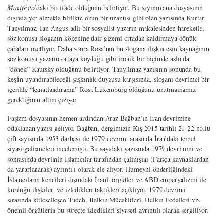
Manifesto
’daki bir ifade olduğunu belirtiyor. Bu sayının ana dosyasının
dışında yer almakla birlikte onun bir uzantısı gibi olan yazısında Kurtar
Tanyılmaz, Ian Angus adlı bir sosyalist yazarın makalesinden hareketle,
söz konusu sloganın kökenine dair gizemi ortadan kaldırmaya dönük
çabaları özetliyor. Daha sonra Rosa’nın bu slogana ilişkin esin kaynağının
söz konusu yazarın ortaya koyduğu gibi ironik bir biçimde aslında
“dönek” Kautsky olduğunu belirtiyor. Tanyılmaz yazısının sonunda bu
keşfin uyandırabileceği şaşkınlık duygusu karşısında, sloganı devrimci bir
içerikle “kanatlandıranın” Rosa Luxemburg olduğunu unutmamamız
gerektiğinin altını çiziyor.
Faşizm dosyasının hemen ardından Araz Bağban’ın İran devrimine
odaklanan yazısı geliyor. Bağban, dergimizin Kış 2015 tarihli 21-22 no.lu
çift sayısında 1953 darbesi ile 1979 devrimi arasında İran’daki temel
siyasi gelişmeleri incelemişti. Bu sayıdaki yazısında 1979 devrimini ve
sonrasında devrimin İslamcılar tarafından çalınışını (Farsça kaynaklardan
da yararlanarak) ayrıntılı olarak ele alıyor. Humeyni önderliğindeki
İslamcıların kendileri dışındaki İranlı örgütler ve ABD emperyalizmi ile
kurduğu ilişkileri ve izledikleri taktikleri açıklıyor. 1979 devrimi
sırasında kitleselleşen Tudeh, Halkın Mücahitleri, Halkın Fedaileri vb.
önemli örgütlerin bu süreçte izledikleri siyaseti ayrıntılı olarak sergiliyor.