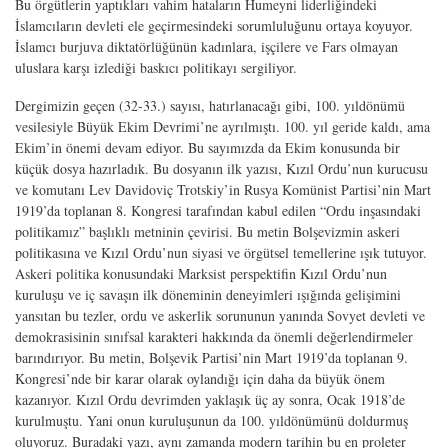
Bu örgütlerin yaptıkları vahim hataların Humeyni liderliğindeki
İslamcıların devleti ele geçirmesindeki sorumluluğunu ortaya koyuyor.
İslamcı burjuva diktatörlüğünün kadınlara, işçilere ve Fars olmayan
uluslara karşı izlediği baskıcı politikayı sergiliyor.
Dergimizin geçen (32-33.) sayısı, hatırlanacağı gibi, 100. yıldönümü
vesilesiyle Büyük Ekim Devrimi’ne ayrılmıştı. 100. yıl geride kaldı, ama
Ekim’in önemi devam ediyor. Bu sayımızda da Ekim konusunda bir
küçük dosya hazırladık. Bu dosyanın ilk yazısı, Kızıl Ordu’nun kurucusu
ve komutanı Lev Davidoviç Trotskiy’in Rusya Komünist Partisi’nin Mart
1919’da toplanan 8. Kongresi tarafından kabul edilen “Ordu inşasındaki
politikamız” başlıklı metninin çevirisi. Bu metin Bolşevizmin askeri
politikasına ve Kızıl Ordu’nun siyasi ve örgütsel temellerine ışık tutuyor.
Askeri politika konusundaki Marksist perspektifin Kızıl Ordu’nun
kuruluşu ve iç savaşın ilk döneminin deneyimleri ışığında gelişimini
yansıtan bu tezler, ordu ve askerlik sorununun yanında Sovyet devleti ve
demokrasisinin sınıfsal karakteri hakkında da önemli değerlendirmeler
barındırıyor. Bu metin, Bolşevik Partisi’nin Mart 1919’da toplanan 9.
Kongresi’nde bir karar olarak oylandığı için daha da büyük önem
kazanıyor. Kızıl Ordu devrimden yaklaşık üç ay sonra, Ocak 1918’de
kurulmuştu. Yani onun kuruluşunun da 100. yıldönümünü doldurmuş
oluyoruz. Buradaki yazı, aynı zamanda modern tarihin bu en proleter