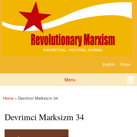
Devrimci
Skip to
Marksizm
main
content
English
Türkçe
Languages
Menu
Main menu
Home
» Devrimci Marksizm 34
You are here
Devrimci Marksizm 34