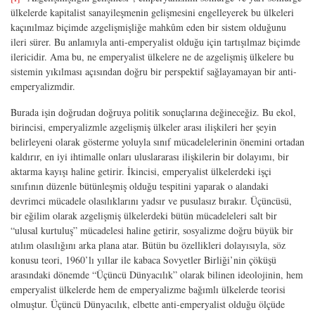
ülkelerde kapitalist sanayileşmenin gelişmesini engelleyerek bu ülkeleri
kaçınılmaz biçimde azgelişmişliğe mahkûm eden bir sistem olduğunu
ileri sürer. Bu anlamıyla anti-emperyalist olduğu için tartışılmaz biçimde
ilericidir. Ama bu, ne emperyalist ülkelere ne de azgelişmiş ülkelere bu
sistemin yıkılması açısından doğru bir perspektif sağlayamayan bir anti-
emperyalizmdir.
Burada işin doğrudan doğruya politik sonuçlarına değineceğiz. Bu ekol,
birincisi, emperyalizmle azgelişmiş ülkeler arası ilişkileri her şeyin
belirleyeni olarak gösterme yoluyla sınıf mücadelelerinin önemini ortadan
kaldırır, en iyi ihtimalle onları uluslararası ilişkilerin bir dolayımı, bir
aktarma kayışı haline getirir. İkincisi, emperyalist ülkelerdeki işçi
sınıfının düzenle bütünleşmiş olduğu tespitini yaparak o alandaki
devrimci mücadele olasılıklarını yadsır ve pusulasız bırakır. Üçüncüsü,
bir eğilim olarak azgelişmiş ülkelerdeki bütün mücadeleleri salt bir
“ulusal kurtuluş” mücadelesi haline getirir, sosyalizme doğru büyük bir
atılım olasılığını arka plana atar. Bütün bu özellikleri dolayısıyla, söz
konusu teori, 1960’lı yıllar ile kabaca Sovyetler Birliği’nin çöküşü
arasındaki dönemde “Üçüncü Dünyacılık” olarak bilinen ideolojinin, hem
emperyalist ülkelerde hem de emperyalizme bağımlı ülkelerde teorisi
olmuştur. Üçüncü Dünyacılık, elbette anti-emperyalist olduğu ölçüde