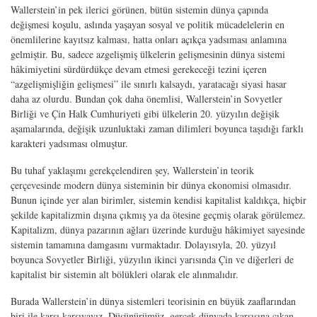
Wallerstein’in pek ilerici görünen, bütün sistemin dünya çapında
değişmesi koşulu, aslında yaşayan sosyal ve politik mücadelelerin en
önemlilerine kayıtsız kalması, hatta onları açıkça yadsıması anlamına
gelmiştir. Bu, sadece azgelişmiş ülkelerin gelişmesinin dünya sistemi
hâkimiyetini sürdürdükçe devam etmesi gerekeceği tezini içeren
“azgelişmişliğin gelişmesi” ile sınırlı kalsaydı, yaratacağı siyasi hasar
daha az olurdu. Bundan çok daha önemlisi, Wallerstein’in Sovyetler
Birliği ve Çin Halk Cumhuriyeti gibi ülkelerin 20. yüzyılın değişik
aşamalarında, değişik uzunluktaki zaman dilimleri boyunca taşıdığı farklı
karakteri yadsıması olmuştur.
Bu tuhaf yaklaşımı gerekçelendiren şey, Wallerstein’in teorik
çerçevesinde modern dünya sisteminin bir dünya ekonomisi olmasıdır.
Bunun içinde yer alan birimler, sistemin kendisi kapitalist kaldıkça, hiçbir
şekilde kapitalizmin dışına çıkmış ya da ötesine geçmiş olarak görülemez.
Kapitalizm, dünya pazarının ağları üzerinde kurduğu hâkimiyet sayesinde
sistemin tamamına damgasını vurmaktadır. Dolayısıyla, 20. yüzyıl
boyunca Sovyetler Birliği, yüzyılın ikinci yarısında Çin ve diğerleri de
kapitalist bir sistemin alt bölükleri olarak ele alınmalıdır.
Burada Wallerstein’in dünya sistemleri teorisinin en büyük zaaflarından
biri ile karşı karşıyayız. Düşünürümüz, gerçek dünyada karşısına çıkan