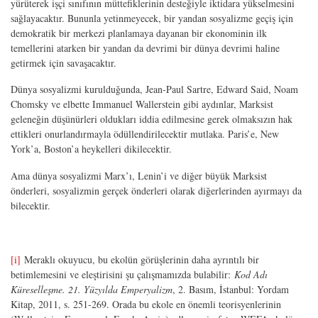
yürüterek işçi sınıfının müttefiklerinin desteğiyle iktidara yükselmesini
sağlayacaktır. Bununla yetinmeyecek, bir yandan sosyalizme geçiş için
demokratik bir merkezi planlamaya dayanan bir ekonominin ilk
temellerini atarken bir yandan da devrimi bir dünya devrimi haline
getirmek için savaşacaktır.
Dünya sosyalizmi kurulduğunda, Jean-Paul Sartre, Edward Said, Noam
Chomsky ve elbette Immanuel Wallerstein gibi aydınlar, Marksist
geleneğin düşünürleri oldukları iddia edilmesine gerek olmaksızın hak
ettikleri onurlandırmayla ödüllendirilecektir mutlaka. Paris’e, New
York’a, Boston’a heykelleri dikilecektir.
Ama dünya sosyalizmi Marx’ı, Lenin’i ve diğer büyük Marksist
önderleri, sosyalizmin gerçek önderleri olarak diğerlerinden ayırmayı da
bilecektir.
[i]
Meraklı okuyucu, bu ekolün görüşlerinin daha ayrıntılı bir
betimlemesini ve eleştirisini şu çalışmamızda bulabilir:
Kod Adı
Küreselleşme. 21. Yüzyılda Emperyalizm
, 2. Basım, İstanbul: Yordam
Kitap, 2011, s. 251-269. Orada bu ekole en önemli teorisyenlerinin