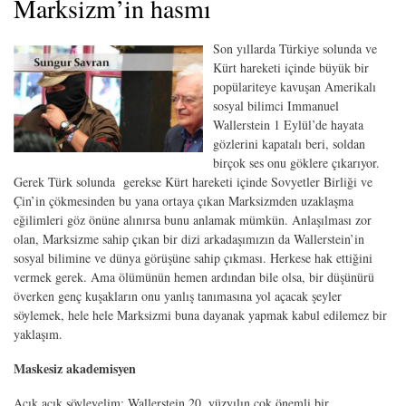
Marksizm’in hasmı
Son yıllarda Türkiye solunda ve
Kürt hareketi içinde büyük bir
popülariteye kavuşan Amerikalı
sosyal bilimci Immanuel
Wallerstein 1 Eylül’de hayata
gözlerini kapatalı beri, soldan
birçok ses onu göklere çıkarıyor.
Gerek Türk solunda gerekse Kürt hareketi içinde Sovyetler Birliği ve
Çin’in çökmesinden bu yana ortaya çıkan Marksizmden uzaklaşma
eğilimleri göz önüne alınırsa bunu anlamak mümkün. Anlaşılması zor
olan, Marksizme sahip çıkan bir dizi arkadaşımızın da Wallerstein’in
sosyal bilimine ve dünya görüşüne sahip çıkması. Herkese hak ettiğini
vermek gerek. Ama ölümünün hemen ardından bile olsa, bir düşünürü
överken genç kuşakların onu yanlış tanımasına yol açacak şeyler
söylemek, hele hele Marksizmi buna dayanak yapmak kabul edilemez bir
yaklaşım.
Maskesiz akademisyen
Açık açık söyleyelim: Wallerstein 20. yüzyılın çok önemli bir