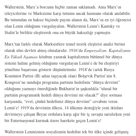
Wallerstein, Marx’a borcunu hiçbir zaman saklamadı. Ama Marx’ın
izleyicilerine ve Marksizme karşı tutumu ancak hasmane olarak anılabilir.
Bu tutumdan en haksız biçimde payını alanın da, Marx’ın en iyi öğrencisi
olan Lenin olduğunu vurgulayalım. Wallerstein Lenin’i Kautsky ve
Stalin’le birlikte eleştirerek ona en büyük haksızlığı yapmıştır.
Marx’tan farklı olarak Marksistlere temel teorik eleştirisi analiz birimi
olarak ulus devleti almış olmalarıdır. 1916’da
Emperyalizm. Kapitalizmin
En Yüksek Aşaması
kitabını yazarak kapitalizmin bütünsel bir dünya
sistemi haline gelmiş olduğunu vurgulayan Lenin’e de bu eleştiriyi
yöneltme başarısını gösterir düşünürümüz. 1918’de (artık Rusya
Komünist Partisi (B) adını taşıyacak olan) Bolşevik Partisi’nin 8.
Kongresi’ne sunduğu programa partinin hedefinin “dünya devrimi”
olduğunu yazmayı önerdiğinde Bukharin’in şaşkınlıkla “ulusal bir
partinin programatik hedefi dünya devrimi mi olacak?” diye sorması
karşısında, “evet, çünkü hedefimiz dünya devrimi” cevabını veren
Lenin’e! 1919’da devrimin ülkesi, 14 ülkenin desteğiyle yeni iktidarı
devirmeye çalışan Beyaz ordulara karşı ağır bir iç savaşta sarsılırken yeni
bir Enternasyonal kurmak üzere harekete geçen Lenin’e!
Wallerstein Leninizmin sosyalizmin hedefini tek bir ülke içinde gelişmiş