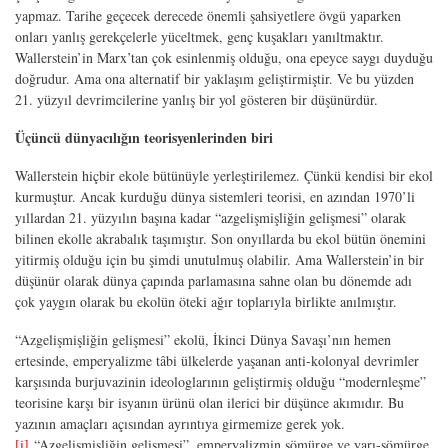
yapmaz. Tarihe geçecek derecede önemli şahsiyetlere övgü yaparken
onları yanlış gerekçelerle yüceltmek, genç kuşakları yanıltmaktır.
Wallerstein’in Marx’tan çok esinlenmiş olduğu, ona epeyce saygı duyduğu
doğrudur. Ama ona alternatif bir yaklaşım geliştirmiştir. Ve bu yüzden
21. yüzyıl devrimcilerine yanlış bir yol gösteren bir düşünürdür.
Üçüncü dünyacılığın teorisyenlerinden biri
Wallerstein hiçbir ekole bütünüyle yerleştirilemez. Çünkü kendisi bir ekol
kurmuştur. Ancak kurduğu dünya sistemleri teorisi, en azından 1970’li
yıllardan 21. yüzyılın başına kadar “azgelişmişliğin gelişmesi” olarak
bilinen ekolle akrabalık taşımıştır. Son onyıllarda bu ekol bütün önemini
yitirmiş olduğu için bu şimdi unutulmuş olabilir. Ama Wallerstein’in bir
düşünür olarak dünya çapında parlamasına sahne olan bu dönemde adı
çok yaygın olarak bu ekolün öteki ağır toplarıyla birlikte anılmıştır.
“Azgelişmişliğin gelişmesi” ekolü, İkinci Dünya Savaşı’nın hemen
ertesinde, emperyalizme tâbi ülkelerde yaşanan anti-kolonyal devrimler
karşısında burjuvazinin ideologlarının geliştirmiş olduğu “modernleşme”
teorisine karşı bir isyanın ürünü olan ilerici bir düşünce akımıdır. Bu
yazının amaçları açısından ayrıntıya girmemize gerek yok.
[i]
“Azgelişmişliğin gelişmesi”, emperyalizmin sömürge ve yarı-sömürge