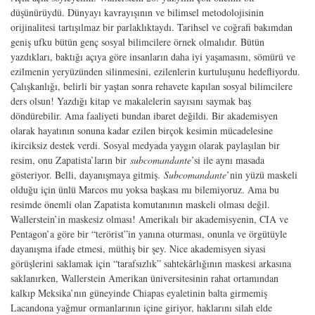
düşünürüydü. Dünyayı kavrayışının ve bilimsel metodolojisinin
orijinalitesi tartışılmaz bir parlaklıktaydı. Tarihsel ve coğrafi bakımdan
geniş ufku bütün genç sosyal bilimcilere örnek olmalıdır. Bütün
yazdıkları, baktığı açıya göre insanların daha iyi yaşamasını, sömürü ve
ezilmenin yeryüzünden silinmesini, ezilenlerin kurtuluşunu hedefliyordu.
Çalışkanlığı, belirli bir yaştan sonra rehavete kapılan sosyal bilimcilere
ders olsun! Yazdığı kitap ve makalelerin sayısını saymak baş
döndürebilir. Ama faaliyeti bundan ibaret değildi. Bir akademisyen
olarak hayatının sonuna kadar ezilen birçok kesimin mücadelesine
ikirciksiz destek verdi. Sosyal medyada yaygın olarak paylaşılan bir
resim, onu Zapatista’ların bir
subcomandante
’si ile aynı masada
gösteriyor. Belli, dayanışmaya gitmiş.
Subcomandante
’nin yüzü maskeli
olduğu için ünlü Marcos mu yoksa başkası mı bilemiyoruz. Ama bu
resimde önemli olan Zapatista komutanının maskeli olması değil.
Wallerstein’in maskesiz olması! Amerikalı bir akademisyenin, CIA ve
Pentagon’a göre bir “terörist”in yanına oturması, onunla ve örgütüyle
dayanışma ifade etmesi, müthiş bir şey. Nice akademisyen siyasi
görüşlerini saklamak için “tarafsızlık” sahtekârlığının maskesi arkasına
saklanırken, Wallerstein Amerikan üniversitesinin rahat ortamından
kalkıp Meksika’nın güneyinde Chiapas eyaletinin balta girmemiş
Lacandona yağmur ormanlarının içine giriyor, haklarını silah elde