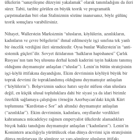
ülkelerin “sanayileşme düzeyini yakalamak” olarak tanımladığını da ileri
sürer. Tabii, tarihte görülen en büyük teorik ve programatik
çarpıtmalardan biri olan Stalinizmin sözüne inanırsanız, böyle gülünç
teorik sonuçlara varabilirsiniz.
Nihayet, Wallerstein Marksizmin “ulusların, köylülerin, azınlıkların,
kadınların ve çevre bölgelerin” ihmal edilmesiyle işçi sınıfına tek yanlı
bir öncelik verdiğini ileri sürmektedir. Oysa bunlar Wallerstein’in “anti-
sistemik güçleri”dir. Sovyet iktidarının “halkların hapishanesi” Çarlık
Rusyası’nın tam beş ulusuna derhal kendi kaderini tayin hakkını tanımış
olduğunu duymamıştır anlaşılan (“uluslar”). Lenin’in bütün stratejisinin
işçi-köylü ittifakına dayandığını, Ekim devriminin köylüyü büyük bir
toprak devrimi ile topraklandımış olduğunu duymamıştır anlaşılan
(“köylülerin”). Bolşevizmin sadece hatırı sayılır nüfusu olan uluslara
değil, en küçük ulusal topluluklara dahi bir siyasi ya da idari birimle
özerklik sağlamaya çalıştığını (örneğin Azerbaycan’daki küçük Kürt
toplumuna “Kurdistan-e Sor” adı altında) duymamıştır anlaşılan
(“azınlıklar”). Ekim devriminin, kadınlara, onyıllardır verdikleri
kahramanca mücadeleye rağmen emperyalist ülkelerde alamadıkları
birçok hakkı tanıdığını duymamıştır anlaşılan (“kadınların”). Lenin’in
Komintern aracılığıyla yürütülecek olan dünya devrimi için stratejisinin
dünya proletaryası ile sömürge ve yarı-sömürge ulusların ittifakı