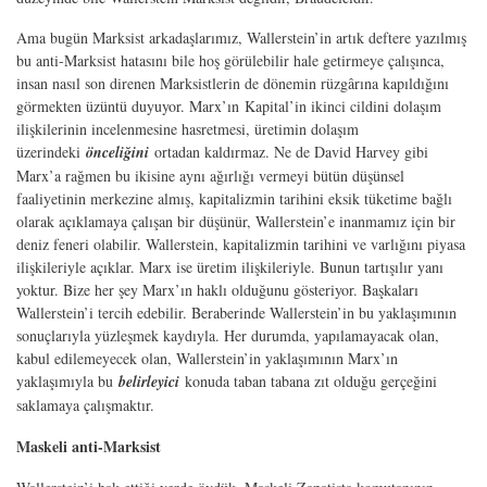
Ama bugün Marksist arkadaşlarımız, Wallerstein’in artık deftere yazılmış
bu anti-Marksist hatasını bile hoş görülebilir hale getirmeye çalışınca,
insan nasıl son direnen Marksistlerin de dönemin rüzgârına kapıldığını
görmekten üzüntü duyuyor. Marx’ın
Kapital
’in ikinci cildini dolaşım
ilişkilerinin incelenmesine hasretmesi, üretimin dolaşım
üzerindeki
önceliğini
ortadan kaldırmaz. Ne de David Harvey gibi
Marx’a rağmen bu ikisine aynı ağırlığı vermeyi bütün düşünsel
faaliyetinin merkezine almış, kapitalizmin tarihini eksik tüketime bağlı
olarak açıklamaya çalışan bir düşünür, Wallerstein’e inanmamız için bir
deniz feneri olabilir. Wallerstein, kapitalizmin tarihini ve varlığını piyasa
ilişkileriyle açıklar. Marx ise üretim ilişkileriyle. Bunun tartışılır yanı
yoktur. Bize her şey Marx’ın haklı olduğunu gösteriyor. Başkaları
Wallerstein’i tercih edebilir. Beraberinde Wallerstein’in bu yaklaşımının
sonuçlarıyla yüzleşmek kaydıyla. Her durumda, yapılamayacak olan,
kabul edilemeyecek olan, Wallerstein’in yaklaşımının Marx’ın
yaklaşımıyla bu
belirleyici
konuda taban tabana zıt olduğu gerçeğini
saklamaya çalışmaktır.
Maskeli anti-Marksist