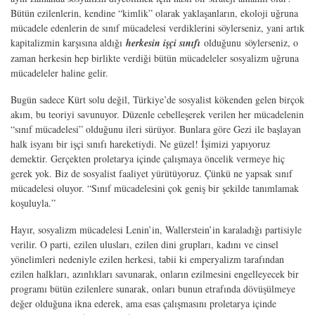
Bütün ezilenlerin, kendine “kimlik” olarak yaklaşanların, ekoloji uğruna
mücadele edenlerin de sınıf mücadelesi verdiklerini söylerseniz, yani artık
kapitalizmin karşısına aldığı
herkesin işçi sınıfı
olduğunu
söylerseniz, o
zaman herkesin hep birlikte verdiği bütün mücadeleler sosyalizm uğruna
mücadeleler haline gelir.
Bugün sadece Kürt solu değil, Türkiye’de sosyalist kökenden gelen birçok
akım, bu teoriyi savunuyor. Düzenle cebelleşerek verilen her mücadelenin
“sınıf mücadelesi” olduğunu ileri sürüyor. Bunlara göre Gezi ile başlayan
halk isyanı bir işçi sınıfı hareketiydi. Ne güzel! İşimizi yapıyoruz
demektir. Gerçekten proletarya içinde çalışmaya öncelik vermeye hiç
gerek yok. Biz de sosyalist faaliyet yürütüyoruz. Çünkü ne yapsak sınıf
mücadelesi oluyor. “Sınıf mücadelesini çok geniş bir şekilde tanımlamak
koşuluyla.”
Hayır, sosyalizm mücadelesi Lenin’in, Wallerstein’in karaladığı partisiyle
verilir. O parti, ezilen ulusları, ezilen dini grupları, kadını ve cinsel
yönelimleri nedeniyle ezilen herkesi, tabii ki emperyalizm tarafından
ezilen halkları, azınlıkları savunarak, onların ezilmesini engelleyecek bir
programı bütün ezilenlere sunarak, onları bunun etrafında dövüşülmeye
değer olduğuna ikna ederek, ama esas çalışmasını proletarya içinde