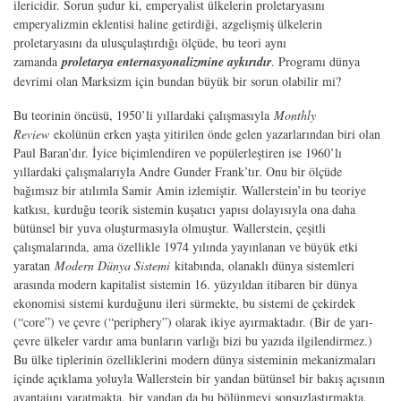
ilericidir. Sorun şudur ki, emperyalist ülkelerin proletaryasını
emperyalizmin eklentisi haline getirdiği, azgelişmiş ülkelerin
proletaryasını da ulusçulaştırdığı ölçüde, bu teori aynı
zamanda
proletarya enternasyonalizmine aykırıdır
. Programı dünya
devrimi olan Marksizm için bundan büyük bir sorun olabilir mi?
Bu teorinin öncüsü, 1950’li yıllardaki çalışmasıyla
Monthly
Review
ekolünün erken yaşta yitirilen önde gelen yazarlarından biri olan
Paul Baran’dır. İyice biçimlendiren ve popülerleştiren ise 1960’lı
yıllardaki çalışmalarıyla Andre Gunder Frank’tır. Onu bir ölçüde
bağımsız bir atılımla Samir Amin izlemiştir. Wallerstein’in bu teoriye
katkısı, kurduğu teorik sistemin kuşatıcı yapısı dolayısıyla ona daha
bütünsel bir yuva oluşturmasıyla olmuştur. Wallerstein, çeşitli
çalışmalarında, ama özellikle 1974 yılında yayınlanan ve büyük etki
yaratan
Modern Dünya Sistemi
kitabında, olanaklı dünya sistemleri
arasında modern kapitalist sistemin 16. yüzyıldan itibaren bir dünya
ekonomisi sistemi kurduğunu ileri sürmekte, bu sistemi de çekirdek
(“core”) ve çevre (“periphery”) olarak ikiye ayırmaktadır. (Bir de yarı-
çevre ülkeler vardır ama bunların varlığı bizi bu yazıda ilgilendirmez.)
Bu ülke tiplerinin özelliklerini modern dünya sisteminin mekanizmaları
içinde açıklama yoluyla Wallerstein bir yandan bütünsel bir bakış açısının
avantajını yaratmakta, bir yandan da bu bölünmeyi sonsuzlaştırmakta,