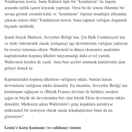
Totalitarizm teorisi, bunu Stalinist tipte bir “komünizm” ile faşizm
arasında eşitlik işareti koyarak yapmıştı. Oysa bu iki sistem ölümüne bir
savaşa girmek zorunda kaldı ve “komünizm” faşizmi insanlığın ufkundan
çıkaran sistem oldu! Totalitarizm teorisi, buna rağmen varlığını dogmatik
biçimde sürdürdü.
Şimdi birçok Marksist, Sovyetler Birliği’nin, Çin Halk Cumhuriyeti’nin
ve öteki (bürokratik olarak yozlaşmış) işçi devletlerinin varlığını yadsıyan
bu teoriye temenna ediyor. Wallerstein’in dünya ekonomisi analizinin
kapitalizmden kopmuş ülkeleri tanıyamadığı daha evvel yazıldı.
Wallerstein kendisi de yazdı. Ama bazı şeyleri unutmak kimilerinin işine
geliyor demek ki.
Kapitalizmden kopmuş ülkelerin varlığının inkârı, bunları kuran
devrimlerin varlığının inkârı demektir. En önemlisi, Sovyetler Birliği’nin
kuruluşunu sağlayan ve (Büyük Fransız devrimi ile birlikte) modern
çağın en büyük iki devriminden biri olan büyük Ekim devriminin inkârı
demektir. Marksizm adına Wallerstein’i genç kuşaklara neredeyse
mükemmel bir teorisyen olarak sunan arkadaşlarımız bunu da mı
göremiyor?
Lenin’e karşı hasmane (ve cahilane) tutum