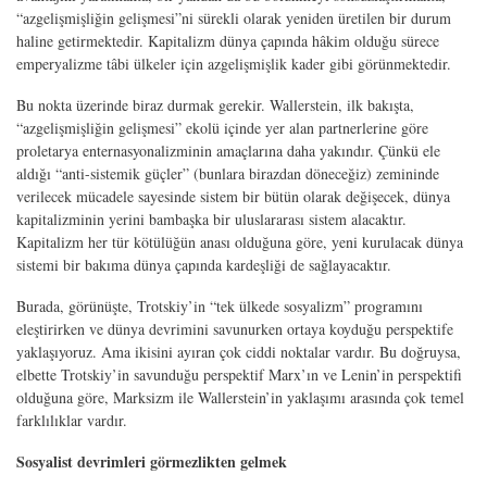
“azgelişmişliğin gelişmesi”ni sürekli olarak yeniden üretilen bir durum
haline getirmektedir. Kapitalizm dünya çapında hâkim olduğu sürece
emperyalizme tâbi ülkeler için azgelişmişlik kader gibi görünmektedir.
Bu nokta üzerinde biraz durmak gerekir. Wallerstein, ilk bakışta,
“azgelişmişliğin gelişmesi” ekolü içinde yer alan partnerlerine göre
proletarya enternasyonalizminin amaçlarına daha yakındır. Çünkü ele
aldığı “anti-sistemik güçler” (bunlara birazdan döneceğiz) zemininde
verilecek mücadele sayesinde sistem bir bütün olarak değişecek, dünya
kapitalizminin yerini bambaşka bir uluslararası sistem alacaktır.
Kapitalizm her tür kötülüğün anası olduğuna göre, yeni kurulacak dünya
sistemi bir bakıma dünya çapında kardeşliği de sağlayacaktır.
Burada, görünüşte, Trotskiy’in “tek ülkede sosyalizm” programını
eleştirirken ve dünya devrimini savunurken ortaya koyduğu perspektife
yaklaşıyoruz. Ama ikisini ayıran çok ciddi noktalar vardır. Bu doğruysa,
elbette Trotskiy’in savunduğu perspektif Marx’ın ve Lenin’in perspektifi
olduğuna göre, Marksizm ile Wallerstein’in yaklaşımı arasında çok temel
farklılıklar vardır.
Sosyalist devrimleri görmezlikten gelmek