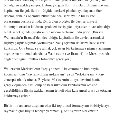
bir olguyu açıklayamıyor. Bütünüyle genelleşmiş meta üretimine dayanan
kapitalizm ile çok ileri bir ölçüde merkezi planlamaya dayanan öteki
sistemi, daha da önemlisi bütünüyle özel sermaye ile bir iş gücü
piyasasının basıncı altında sömürülen proleter ile özel sermayeyi
bütünüyle ortadan kaldıran, proleteri ise iş gücü piyasasının var olmadığı
bir düzenek içinde çalıştıran bir sistemi birbirine indirgiyor. (Burada
Wallerstein’n Braudel’den devraldığı, kapitalizm ile devlet arasındaki
ilişkiyi çarpık biçimde yorumlayan bakış açısının da kısmi katkısı var
kuşkusuz. Onu burada ele almak çok uzun bir tartışmaya girmek anlamını
taşır. Ama bu temel alanda da Wallerstein (ve Braudel) ile Marx arasında
dağlar olduğunu mutlaka bilmemiz gerekiyor.)
Wallerstein Marksistlerin “geçiş dönemi” kavramını da bütünüyle
küçümser, onu “kavram-olmayan-kavram” ya da “yok-kavram” (non-
concept) olarak niteler. Böylece, Marksizmin dünya devrimi henüz
gerçekleşmeden nasıl olup da bazı ülkelerin kapitalizmin ötesine
geçebildiğine ilişkin açıklamasının temeli olan kavramsal aracı da ortadan
kaldırmaya çalışır.
Birbirinin amansız düşmanı olan iki toplumsal formasyonu birbiriyle aynı
saymak hiçbir büyük teoriye yaramamış, onu işlevsiz bırakmıştır.