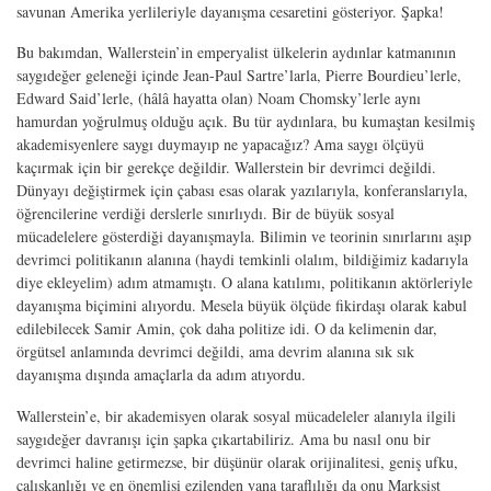
savunan Amerika yerlileriyle dayanışma cesaretini gösteriyor. Şapka!
Bu bakımdan, Wallerstein’in emperyalist ülkelerin aydınlar katmanının
saygıdeğer geleneği içinde Jean-Paul Sartre’larla, Pierre Bourdieu’lerle,
Edward Said’lerle, (hâlâ hayatta olan) Noam Chomsky’lerle aynı
hamurdan yoğrulmuş olduğu açık. Bu tür aydınlara, bu kumaştan kesilmiş
akademisyenlere saygı duymayıp ne yapacağız? Ama saygı ölçüyü
kaçırmak için bir gerekçe değildir. Wallerstein bir devrimci değildi.
Dünyayı değiştirmek için çabası esas olarak yazılarıyla, konferanslarıyla,
öğrencilerine verdiği derslerle sınırlıydı. Bir de büyük sosyal
mücadelelere gösterdiği dayanışmayla. Bilimin ve teorinin sınırlarını aşıp
devrimci politikanın alanına (haydi temkinli olalım, bildiğimiz kadarıyla
diye ekleyelim) adım atmamıştı. O alana katılımı, politikanın aktörleriyle
dayanışma biçimini alıyordu. Mesela büyük ölçüde fikirdaşı olarak kabul
edilebilecek Samir Amin, çok daha politize idi. O da kelimenin dar,
örgütsel anlamında devrimci değildi, ama devrim alanına sık sık
dayanışma dışında amaçlarla da adım atıyordu.
Wallerstein’e, bir akademisyen olarak sosyal mücadeleler alanıyla ilgili
saygıdeğer davranışı için şapka çıkartabiliriz. Ama bu nasıl onu bir
devrimci haline getirmezse, bir düşünür olarak orijinalitesi, geniş ufku,
çalışkanlığı ve en önemlisi ezilenden yana taraflılığı da onu Marksist