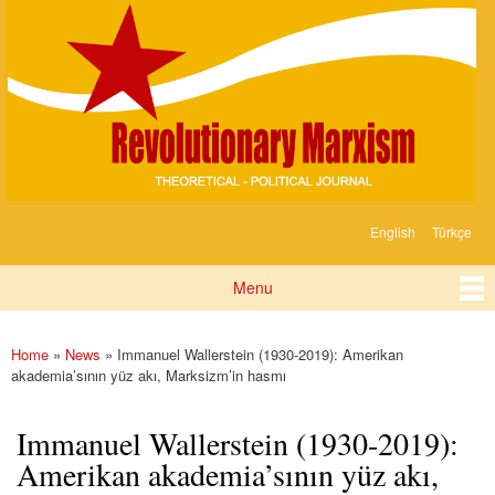
Devrimci
Skip to
Marksizm
main
content
English
Türkçe
Languages
Menu
Main menu
Home
»
News
»
Immanuel Wallerstein (1930-2019): Amerikan
You are here
akademia’sının yüz akı, Marksizm’in hasmı
Immanuel Wallerstein (1930-2019):
Amerikan akademia’sının yüz akı,