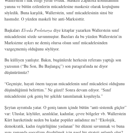
Wallerstein’i hak ettiği yerde övdük. Maskeli Zapatista komutanının
yanına ve bütün ezilenlerin mücadelesine maskesiz olarak koştuğunu
söyledik. Buna karşılık, Wallerstein, sınıf mücadelesinin sinsi bir
hasmıdır. O yüzden maskeli bir anti-Marksisttir.
Başkaları
Elveda Proletarya
diye kitaplar yazarken Wallerstein sınıf
mücadelesini sözde savunmuştur. Bazıları da bu yüzden Wallerstein’in
Marksizme aykırı ne demiş olursa olsun sınıf mücadelesinden
vazgeçmemiş olduğunu söylüyor.
Bu külliyen yanlıştır. Bakın, bugünlerde herkesin referans yaptığı son
yazısının (“Bu Son, Bu Başlangıç”) son paragrafında ne diyor
düşünürümüz?
“Geçmişte, hayati önem taşıyan mücadelenin sınıf mücadelesi olduğunu
düşündüğümü belirttim.” Ne güzel! Sonra devam ediyor. “Sınıf
mücadelesini çok geniş bir şekilde tanımlamak koşuluyla.”
Şeytan ayrıntıda yatar. O geniş tanım içinde bütün “anti-sistemik güçler”
var: Uluslar, köylüler, azınlıklar, kadınlar, çevre bölgeler vb. Wallerstein
Kürt hareketinde neden bu kadar popüler anladınız mı? “Ekolojik,
demokratik, kadın özgürlüğüne yaslanan” bir düzeni savunmak ve buna
aynı zamanda sosyalizm diyebilmek için nasıl bir strateji anlamlı olur?