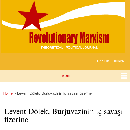
Devrimci
Skip to
Marksizm
main
content
English
Türkçe
Languages
Menu
Main menu
Home
» Levent Dölek, Burjuvazinin iç savaşı üzerine
You are here
Levent Dölek, Burjuvazinin iç savaşı
üzerine