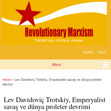
Devrimci
Skip to
Marksizm
main
content
English
Türkçe
Languages
Menu
Main menu
Home
» Lev Davidoviç Trotskiy, Emperyalist savaş ve dünya proleter
You are here
devrimi
Lev Davidoviç Trotskiy, Emperyalist
savaş ve dünya proleter devrimi