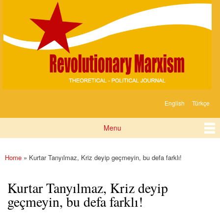
Devrimci
Skip to
Marksizm
main
content
English
Türkçe
Languages
Menu
Main menu
Home
» Kurtar Tanyılmaz, Kriz deyip geçmeyin, bu defa farklı!
You are here
Kurtar Tanyılmaz, Kriz deyip
geçmeyin, bu defa farklı!