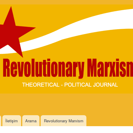
Skip to
main
content
İletişim
Arama
Revolutionary Marxism