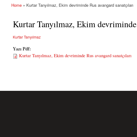
Home
» Kurtar Tanyılmaz, Ekim devriminde Rus avangard sanatçıları
You are here
Kurtar Tanyılmaz, Ekim devriminde 
Kurtar Tanyılmaz
Yazı Pdf:
Kurtar Tanyılmaz, Ekim devriminde Rus avangard sanatçıları