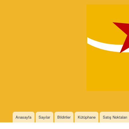
Devrimci
Marksizm
Languages
Anasayfa
Sayılar
Bildiriler
Kütüphane
Satış Noktaları
Main menu