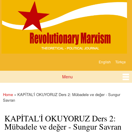
Devrimci
Skip to
Marksizm
main
content
English
Türkçe
Languages
Menu
Main menu
Home
» KAPİTAL'İ OKUYORUZ Ders 2: Mübadele ve değer - Sungur
You are here
Savran
KAPİTAL'İ OKUYORUZ Ders 2:
Mübadele ve değer - Sungur Savran