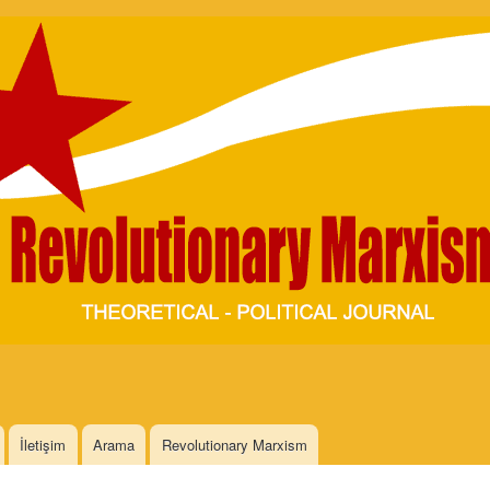
Skip to
main
content
İletişim
Arama
Revolutionary Marxism