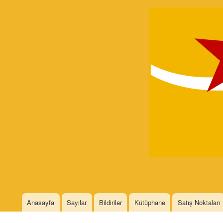
Devrimci
Marksizm
Languages
Anasayfa
Sayılar
Bildiriler
Kütüphane
Satış Noktaları
Main menu