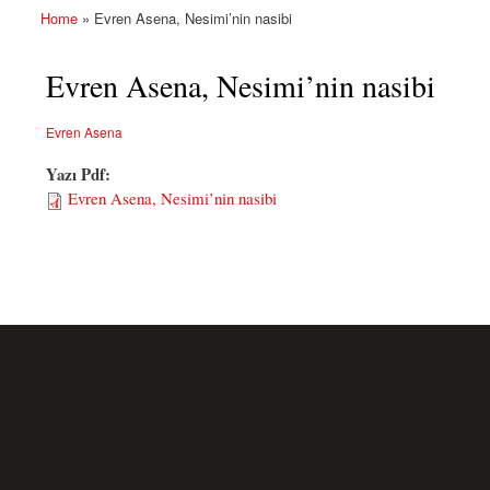
Home
» Evren Asena, Nesimi’nin nasibi
You are here
Evren Asena, Nesimi’nin nasibi
Evren Asena
Yazı Pdf:
Evren Asena, Nesimi’nin nasibi