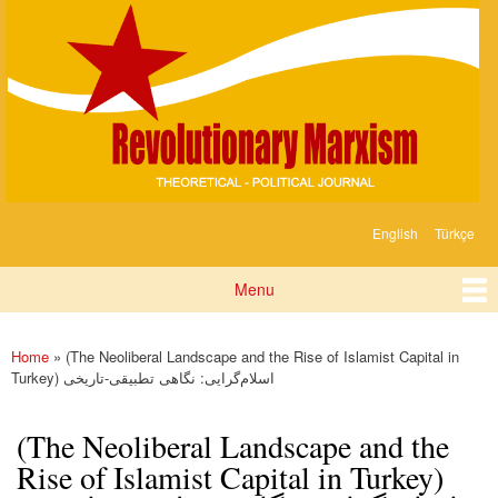
Devrimci
Skip to
Marksizm
main
content
English
Türkçe
Languages
Menu
Main menu
Home
» (The Neoliberal Landscape and the Rise of Islamist Capital in
You are here
Turkey) اسلام‌گرایی: نگاهی تطبیقی-تاریخی
(The Neoliberal Landscape and the
Rise of Islamist Capital in Turkey)