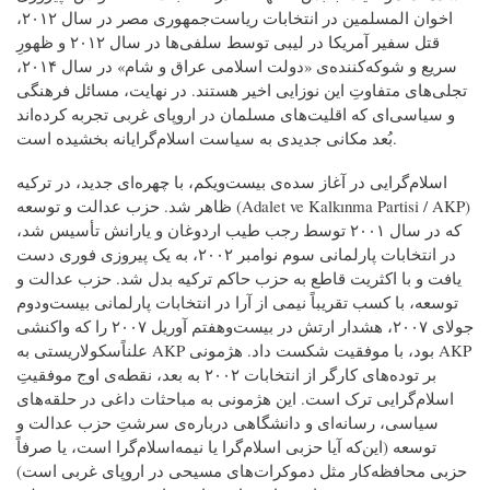
اخوان المسلمین در انتخابات ریاست‌جمهوری مصر در سال ۲۰۱۲،
قتل سفیر آمریکا در لیبی توسط سلفی‌ها در سال ۲۰۱۲ و ظهورِ
سریع و شوکه‌کننده‌ی «دولت اسلامی عراق و شام» در سال ۲۰۱۴،
تجلی‌های متفاوتِ این نوزایی اخیر هستند. در نهایت، مسائل فرهنگی
و سیاسی‌ای که اقلیت‌های مسلمان در اروپای غربی تجربه کرده‌اند
بُعد مکانی جدیدی به سیاست اسلام‌گرایانه بخشیده است.
اسلام‌گرایی در آغاز سده‌ی بیست‌ویکم، با چهره‌ای جدید، در ترکیه
ظاهر شد. حزب عدالت و توسعه (Adalet ve Kalkınma Partisi / AKP)
که در سال ۲۰۰۱ توسط رجب طیب اردوغان و یارانش تأسیس شد،
در انتخابات پارلمانی سوم نوامبر ۲۰۰۲، به یک پیروزی فوری دست
یافت و با اکثریت قاطع به حزب حاکم ترکیه بدل شد. حزب عدالت و
توسعه، با کسب تقریباً نیمی از آرا در انتخابات پارلمانی بیست‌ودوم
جولای ۲۰۰۷، هشدار ارتش در بیست‌وهفتم آوریل ۲۰۰۷ را که واکنشی
علناًسکولاریستی به AKP بود، با موفقیت شکست داد. هژمونی AKP
بر توده‌های کارگر از انتخابات ۲۰۰۲ به بعد، نقطه‌ی اوج موفقیتِ
اسلام‌گرایی ترک است. این هژمونی به مباحثات داغی در حلقه‌های
سیاسی، رسانه‌ای و دانشگاهی درباره‌ی سرشتِ حزب عدالت و
توسعه (این‌که آیا حزبی اسلام‌گرا یا نیمه‌اسلام‌گرا است، یا صرفاً
حزبی محافظه‌کار مثل دموکرات‌های مسیحی در اروپای غربی است)