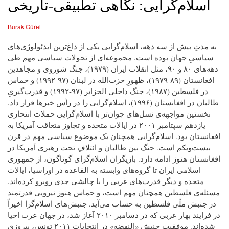
اسلام‌گرایی: نگاهی تطبیقی-تاریخی
Burak Gürel
به مدتِ بیش از سه دهه، اسلام‌گرایی یکی از داغ‌ترین ایدئولوژی‌های
سیاسیِ جهان بوده است. مجموعه‌ای از تحولات سیاسی مهم طی
دهه‌های ۸۰ و ۹۰، مثل انقلاب ایران (۱۹۷۹)، جنگ شوروی و مجاهدین
افغانستان (۸۹-۱۹۷۹)، ظهورِ حزب‌الله در لبنان (۹۷-۱۹۹۲) و حماس
در فلسطین (۱۹۸۷)، جنگ داخلی الجزایر (۹۷-۱۹۹۲) و قدرت‌گیریِ
طالبان در افغانستان (۱۹۹۶)، اسلام‌گرایی را در رأس خبرها قرار داد.
نخستین مواجهه‌ی نسل‌های جوان‌تر با اسلام‌گرایی حملات انتحاری
یازدهم سپتامبر ۲۰۰۱ در ایالات متحده و تجاوز متعاقب آمریکا به
افغانستان بود. اسلام‌گرایی همچنان یک موضوع سیاسی مهم در قرن
بیست‌ویکم است. جنگ بین طالبان و ائتلافِ تحت رهبری آمریکا در
افغانستان هنوز ادامه دارد. بازیگران اسلام‌گرای گوناگون، از جمهوری
اسلامی ایران تا گروه‌های وابسته به القاعده در اوراسیا، ایالات
متحده و دیگر قدرت‌های غربی را با چالشی جدی روبرو کرده‌اند.
مسئله‌ی فلسطین همچنان مهم است، و حماس هنوز نیرویی قدرتمند
در جنبش ملّی فلسطین به حساب می‌آید. جنبش‌های اسلام‌گرا اخیراً
در فرایند بهار عربی که در دسامبر ۲۰۱۰ آغاز شد، در جهان عرب احیا
شده‌اند. موفقیت جنبش «النهضه» در انتخابات ۲۰۱۱ تونس، پیروزی