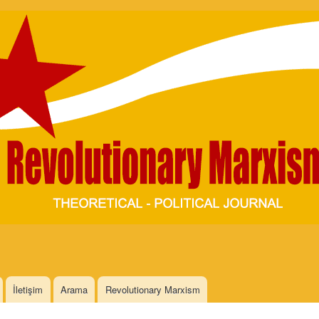
Skip to
main
content
İletişim
Arama
Revolutionary Marxism