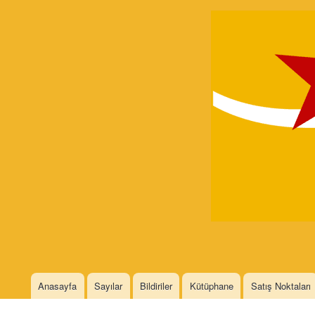
Devrimci
Marksizm
Languages
Anasayfa
Sayılar
Bildiriler
Kütüphane
Satış Noktaları
Main menu