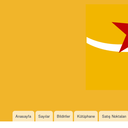
Devrimci
Marksizm
Languages
Anasayfa
Sayılar
Bildiriler
Kütüphane
Satış Noktaları
Main menu