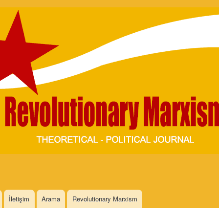
Skip to
main
content
İletişim
Arama
Revolutionary Marxism