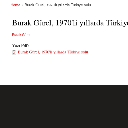
Home
» Burak Gürel, 1970'li yıllarda Türkiye solu
You are here
Burak Gürel, 1970'li yıllarda Türkiy
Burak Gürel
Yazı Pdf:
Burak Gürel, 1970'li yıllarda Türkiye solu