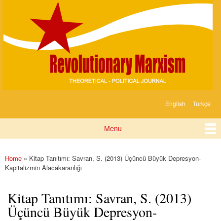
Devrimci
Skip to
Marksizm
main
content
English
Türkçe
Languages
Menu
Main menu
Home
» Kitap Tanıtımı: Savran, S. (2013) Üçüncü Büyük Depresyon-
You are here
Kapitalizmin Alacakaranlığı
Kitap Tanıtımı: Savran, S. (2013)
Üçüncü Büyük Depresyon-