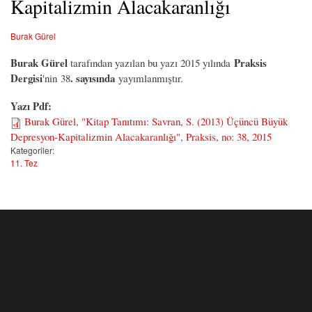
Kapitalizmin Alacakaranlığı
Burak Gürel
Burak Gürel
Praksis
tarafından yazılan bu yazı 2015 yılında
Dergisi
. sayısında
'nin 38
yayımlanmıştır.
Yazı Pdf:
Burak Gürel, "Kitap Tanıtımı: Savran, S. (2013) Üçüncü Büyük
Depresyon-Kapitalizmin Alacakaranlığı", Praksis, no: 38, 2015
Kategoriler:
11. Tez