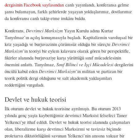
dergisinin Facebook sayfasından
canlı yayınlandı, konferansa gelme
şansı bulamayan, farklı şehirlerde yaşayan yoldaşlarımız, dostlarımız
da konferansı canlı takip etme imkânı buldu.
Konferans,
Devrimci Marksizm
Yayın Kurulu adına Kurtar
Tanyılmaz’ın açılış konuşmasıyla başladı. Kapitalizmin varoluşsal bir
kriz yaşadığı ve burjuvazinin çözümsüz olduğu bir süreçte
Devrimci
Marksizm
’in teoriyi bir eylem kılavuzu olarak gören bir perspektifle,
fikirler alanında burjuvaziye karşı yürüttüğü sınıf mücadelesinin
önemini anlattı. Tanyılmaz,
Sınıf Bilinci ve İşçi Mücadelesi
dergilerini
öncülü kabul eden
Devrimci Marksizm
’in militan ve partizan bir
teorik politik dergi olduğunu ve salt akademik yaklaşımları
reddettiğini vurguladı.
Devlet ve hukuk teorisi
İlk oturum devlet ve hukuk teorisine ayrılmıştı. Bu oturum 2013
yılında genç yaşta kaybettiğimiz devrimci Marksist felsefeci Taner
Yelkenci’ye ithaf edildi. Devlet ve hukuk teorisi alanında çalışmaları
olan, liberalizme karşı devrimci Marksizmi ve tavizsiz biçimde
proletarya diktatörlüğünü savunan Yelkenci’nin anısına yakışır bir