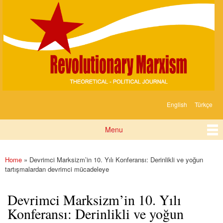
Devrimci
Skip to
Marksizm
main
content
English
Türkçe
Languages
Menu
Main menu
Home
» Devrimci Marksizm’in 10. Yılı Konferansı: Derinlikli ve yoğun
You are here
tartışmalardan devrimci mücadeleye
Devrimci Marksizm’in 10. Yılı
Konferansı: Derinlikli ve yoğun