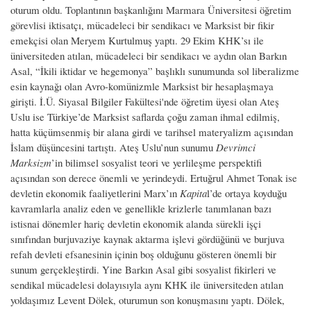
oturum oldu. Toplantının başkanlığını Marmara Üniversitesi öğretim
görevlisi iktisatçı, mücadeleci bir sendikacı ve Marksist bir fikir
emekçisi olan Meryem Kurtulmuş yaptı. 29 Ekim KHK’sı ile
üniversiteden atılan, mücadeleci bir sendikacı ve aydın olan Barkın
Asal, “İkili iktidar ve hegemonya” başlıklı sunumunda sol liberalizme
esin kaynağı olan Avro-komünizmle Marksist bir hesaplaşmaya
girişti. İ.Ü. Siyasal Bilgiler Fakültesi'nde öğretim üyesi olan Ateş
Uslu ise Türkiye’de Marksist saflarda çoğu zaman ihmal edilmiş,
hatta küçümsenmiş bir alana girdi ve tarihsel materyalizm açısından
İslam düşüncesini tartıştı. Ateş Uslu’nun sunumu
Devrimci
Marksizm
’in bilimsel sosyalist teori ve yerlileşme perspektifi
açısından son derece önemli ve yerindeydi. Ertuğrul Ahmet Tonak ise
devletin ekonomik faaliyetlerini Marx’ın
Kapita
l’de ortaya koyduğu
kavramlarla analiz eden ve genellikle krizlerle tanımlanan bazı
istisnai dönemler hariç devletin ekonomik alanda sürekli işçi
sınıfından burjuvaziye kaynak aktarma işlevi gördüğünü ve burjuva
refah devleti efsanesinin içinin boş olduğunu gösteren önemli bir
sunum gerçekleştirdi. Yine Barkın Asal gibi sosyalist fikirleri ve
sendikal mücadelesi dolayısıyla aynı KHK ile üniversiteden atılan
yoldaşımız Levent Dölek, oturumun son konuşmasını yaptı. Dölek,