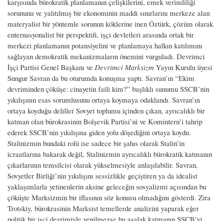
karşısında bürokratik planlamanın çelişkilerini, emek verimliliği
sorununu ve yalıtılmış bir ekonominin maddi sınırlarını merkeze alan
materyalist bir yöntemle sorunun köklerine inen Öztürk, çözüm olarak
enternasyonalist bir perspektifi, işçi devletleri arasında ortak bir
merkezi planlamanın potansiyelini ve planlamaya halkın katılımını
sağlayan demokratik mekanizmaların önemini vurguladı. Devrimci
İşçi Partisi Genel Başkanı ve
Devrimci Marksizm
Yayın Kurulu üyesi
Sungur Savran da bu oturumda konuşma yaptı. Savran’ın “Ekim
devriminden çöküşe: cinayetin faili kim?” başlıklı sunumu SSCB’nin
yıkılışının esas sorumlusunu ortaya koymaya odaklandı. Savran’ın
ortaya koyduğu deliller Sovyet toplumu içinden çıkan, ayrıcalıklı bir
katman olan bürokrasinin Bolşevik Partisi’ni ve Komintern’i tahrip
ederek SSCB’nin yıkılışına giden yolu döşediğini ortaya koydu.
Stalinizmin bundaki rolü ise sadece bir şahıs olarak Stalin’in
icraatlarına bakarak değil, Stalinizmin ayrıcalıklı bürokratik katmanın
çıkarlarının temsilcisi olarak yükselmesiyle anlaşılabilir. Savran,
Sovyetler Birliği’nin yıkılışını sessizlikle geçiştiren ya da idealist
yaklaşımlarla yetinenlerin aksine geleceğin sosyalizmi açısından bu
çöküşte Marksizmin bir iflasının söz konusu olmadığını gösterdi. Zira
Trotskiy, bürokrasinin Marksist temellerde analizini yaparak eğer
politik bir işçi devrimiyle yenilmezse bu asalak katmanın SSCB’yi