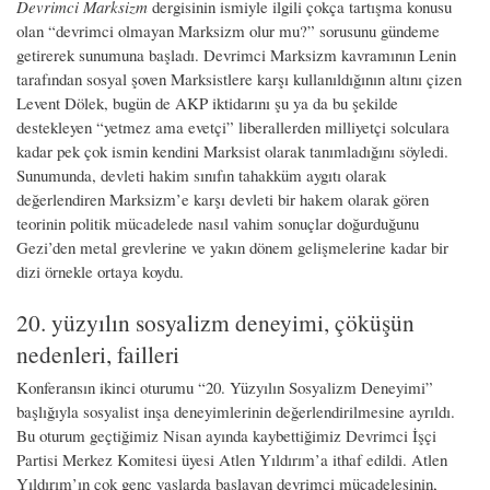
Devrimci Marksizm
dergisinin ismiyle ilgili çokça tartışma konusu
olan “devrimci olmayan Marksizm olur mu?” sorusunu gündeme
getirerek sunumuna başladı. Devrimci Marksizm kavramının Lenin
tarafından sosyal şoven Marksistlere karşı kullanıldığının altını çizen
Levent Dölek, bugün de AKP iktidarını şu ya da bu şekilde
destekleyen “yetmez ama evetçi” liberallerden milliyetçi solculara
kadar pek çok ismin kendini Marksist olarak tanımladığını söyledi.
Sunumunda, devleti hakim sınıfın tahakküm aygıtı olarak
değerlendiren Marksizm’e karşı devleti bir hakem olarak gören
teorinin politik mücadelede nasıl vahim sonuçlar doğurduğunu
Gezi’den metal grevlerine ve yakın dönem gelişmelerine kadar bir
dizi örnekle ortaya koydu.
20. yüzyılın sosyalizm deneyimi, çöküşün
nedenleri, failleri
Konferansın ikinci oturumu “20. Yüzyılın Sosyalizm Deneyimi”
başlığıyla sosyalist inşa deneyimlerinin değerlendirilmesine ayrıldı.
Bu oturum geçtiğimiz Nisan ayında kaybettiğimiz Devrimci İşçi
Partisi Merkez Komitesi üyesi Atlen Yıldırım’a ithaf edildi. Atlen
Yıldırım’ın çok genç yaşlarda başlayan devrimci mücadelesinin,