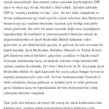
alarak tamamlandı. Son oturum yakın zamanda kaybettiğimiz DİP
üyesi ve öncü işçi Sevda Alyakut’a ithaf edildi. Alyakut şahsında
DİP’in “emekçi kadınlar en öne” şiarı bir kez daha vurgulandı ve
Sevda yoldaşımızın işçi sınıfı için bir eylem kılavuzu olan Marksizmi
benimseyip işçi sınıfının öncüsüne taşımak için verdiği mücadele
örnek gösterildi. Bu sefer bir panel tarzında değil ama yaşadığımız
topraklardaki ilk komünist ve enternasyonalist deneyim olarak da
değerlendirilebilecek Şeyh Bedreddin İhtilali hakkında video
gösterimi ve şiir dinletileriyle geçmiş ve gelecek devrim arasında bir
köprü kuruldu. Şeyh Bedreddin, Börklüce Mustafa ve Torlak Kemal
gibi liderlerin yoksul köylüleri, göçerleri, çırakları ve küçük esnafı
Osmanlı sömürüsüne karşı on binlerle seferber ettiği ihtilalin 600.
yılında yapılan bu etkinlik,
Devrimci Marksizm
’in 26. Sayısında Şeyh
Bedreddin ihtilali ile ilgili kapsamlı bir yazısı çıkan Sungur Savran’ın
kapanış konuşmasıyla sona erdi. Savran, konuşmasında Osmanlı’yı
türlü yalanlarla allayıp pullayan ve kendini yerli ve milli gösteren
gerici iktidara karşı bu topraklardaki devrim deneyimlerine sahip
çıkmanın önemini vurguladı.
Tam yedi saat boyunca devrimci bir enerji ile süren konferansın tüm
katılımcıları, yapılan yoğun tartışmaların bizleri bekleyen çetin