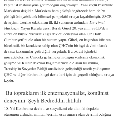
kapitalist restorasyona götüreceğini öngörmüştü. Yani suçlu kesinlikle
Marksizm değildir. Marksizm hem çöküşü öngörecek hem de bu
çöküşü önleyebilecek bilimsel perspektifi ortaya koyabilmiştir. SSCB
deneyimi üzerine odaklanan ilk iki sunumun ardından,
Devrimci
Marksizm
Yayın Kurulu üyesi Burak Gürel 20. yüzyılın SSCB’den
sonra en büyük bürokratik işçi devleti deneyimi olan Çin Halk
Cumhuriyeti’ni ele alan bir sunum yaptı. Gürel, en başından itibaren
bürokratik bir karaktere sahip olan ÇHC’nin bir işçi devleti olarak
devasa kazanımlar getirdiğini vurguladı. Bürokrasi içindeki
mücadeleleri ve Çin’deki gelişmelerin özgün yönlerini ekonomik
gelişme ve Kültür devrimi bağlamlarında ele alan bu sunum,
Trotskiy’in Sovyetler Birliği analizinde geliştirdiği teorik yaklaşımın
ÇHC ve diğer bürokratik işçi devletleri için de geçerli olduğunu ortaya
koydu.
Bu toprakların ilk enternasyonalist, komünist
deneyimi: Şeyh Bedreddin ihtilali
10. Yıl Konferansı devleti ve sosyalizmi ele alan iki dopdolu
oturumun ardından militan teorinin esas amacı olan devrimi odağına