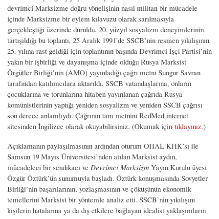
devrimci Marksizme doğru yönelişinin nasıl militan bir mücadele
içinde Marksizme bir eylem kılavuzu olarak sarılmasıyla
gerçekleştiği üzerinde duruldu. 20. yüzyıl sosyalizm deneyimlerinin
tartışıldığı bu toplantı, 25 Aralık 1991’de SSCB’nin resmen yıkılışının
25. yılına rast geldiği için toplantının başında Devrimci İşçi Partisi’nin
yakın bir işbirliği ve dayanışma içinde olduğu Rusya Marksist
Örgütler Birliği’nin (AMO) yayınladığı çağrı metni Sungur Savran
tarafından katılımcılara aktarıldı. SSCB vatandaşlarına, onların
çocuklarına ve torunlarına hitaben yayınlanan çağrıda Rusya
komünistlerinin yaptığı yeniden sosyalizm ve yeniden SSCB çağrısı
son derece anlamlıydı. Çağrının tam metnini RedMed internet
sitesinden İngilizce olarak okuyabilirsiniz. (Okumak için
tıklayınız.
)
Açıklamanın paylaşılmasının ardından oturum OHAL KHK’sı ile
Samsun 19 Mayıs Üniversitesi’nden atılan Marksist aydın,
mücadeleci bir sendikacı ve
Devrimci Marksizm
Yayın Kurulu üyesi
Özgür Öztürk’ün sunumuyla başladı. Öztürk konuşmasında Sovyetler
Birliği’nin başarılarının, yozlaşmasının ve çöküşünün ekonomik
temellerini Marksist bir yöntemle analiz etti. SSCB’nin yıkılışını
kişilerin hatalarına ya da dış etkilere bağlayan idealist yaklaşımların