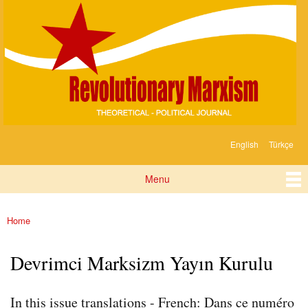
Devrimci
Skip to
Marksizm
main
content
English
Türkçe
Languages
Menu
Main menu
Home
You are here
Devrimci Marksizm Yayın Kurulu
In this issue translations - French: Dans ce numéro