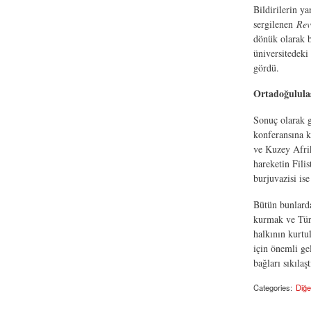
Bildirilerin ya
sergilenen
Rev
dönük olarak b
üniversitedeki
gördü.
Ortadoğulul
Sonuç olarak g
konferansına 
ve Kuzey Afrik
hareketin Filis
burjuvazisi ise
Bütün bunlarda
kurmak ve Türk
halkının kurtu
için önemli ge
bağları sıkılaş
Categories:
Diğe