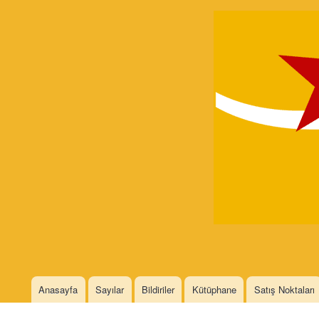
Devrimci
Marksizm
Languages
Anasayfa
Sayılar
Bildiriler
Kütüphane
Satış Noktaları
Main menu