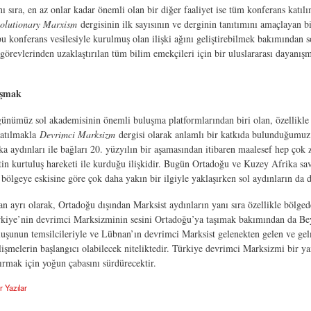
nı sıra, en az onlar kadar önemli olan bir diğer faaliyet ise tüm konferans katıl
olutionary Marxism
dergisinin ilk sayısının ve derginin tanıtımını amaçlayan b
u konferans vesilesiyle kurulmuş olan ilişki ağını geliştirebilmek bakımından 
 görevlerinden uzaklaştırılan tüm bilim emekçileri için bir uluslararası dayanış
aşmak
ünümüz sol akademisinin önemli buluşma platformlarından biri olan, özellikle
katılmakla
Devrimci Marksizm
dergisi olarak anlamlı bir katkıda bulunduğumuz 
a aydınları ile bağları 20. yüzyılın bir aşamasından itibaren maalesef hep çok z
tin kurtuluş hareketi ile kurduğu ilişkidir. Bugün Ortadoğu ve Kuzey Afrika sava
 bölgeye eskisine göre çok daha yakın bir ilgiyle yaklaşırken sol aydınların da d
n ayrı olarak, Ortadoğu dışından Marksist aydınların yanı sıra özellikle bölged
iye’nin devrimci Marksizminin sesini Ortadoğu’ya taşımak bakımından da Beyrut
luşunun temsilcileriyle ve Lübnan’ın devrimci Marksist gelenekten gelen ve gelm
lişmelerin başlangıcı olabilecek niteliktedir. Türkiye devrimci Marksizmi bir y
tırmak için yoğun çabasını sürdürecektir.
r Yazılar