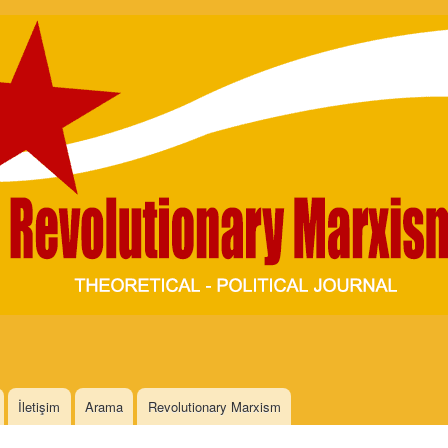
Skip to
main
content
İletişim
Arama
Revolutionary Marxism