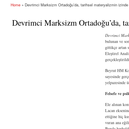
Home
» Devrimci Marksizm Ortadoğu’da, tarihsel materyalizmin izinde
You are here
Devrimci Marksizm Ortadoğu’da, tar
Devrimci Mark
bulunan ve son 
gittikçe artan
Eleştirel Anal
gerçekleştirildi
Beyrut HM Konf
sayesinde gerç
yelpazesinde ü
Felsefe ve psi
Ele alınan kon
Lacan eksenind
ettiğine hiç k
vuran ana eğil
Bunda herhalde