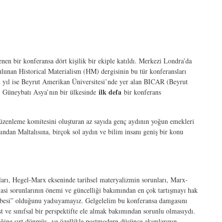
nen bir konferansa dört kişilik bir ekiple katıldı. Merkezi Londra’da
 bulunan Historical Materialism (HM) dergisinin bu tür konferansları
u yıl ise Beyrut Amerikan Üniversitesi’nde yer alan BICAR (Beyrut
ilk defa
de, Güneybatı Asya’nın bir ülkesinde
bir konferans
düzenleme komitesini oluşturan az sayıda genç aydının yoğun emekleri
ından Maltalısına, birçok sol aydın ve bilim insanı geniş bir konu
nları, Hegel-Marx ekseninde tarihsel materyalizmin sorunları, Marx-
yasi sorunlarının önemi ve güncelliği bakımından en çok tartışmayı hak
cazibesi” olduğunu yadsıyamayız. Gelgelelim bu konferansa damgasını
st ve sınıfsal bir perspektifte ele almak bakımından sorunlu olmasıydı.
neğine sırt dönmüş ve özellikle postmodern düşünce akımlarının