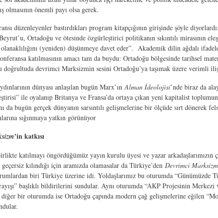
ış olmasının önemli payı olsa gerek.
ansı düzenleyenler bastırdıkları program kitapçığının girişinde şöyle diyorlardı
eyrut’u, Ortadoğu ve ötesinde özgürleştirici politikanın sıkıntılı mirasının eleş
olanaklılığını (yeniden) düşünmeye davet eder”. Akademik dilin ağdalı ifadele
konferansa katılmasının amacı tam da buydu: Ortadoğu bölgesinde tarihsel matery
u doğrultuda devrimci Marksizmin sesini Ortadoğu’ya taşımak üzere verimli ilişk
ydınlarının dünyası anlaşılan bugün Marx’ın
Alman İdeolojisi
’nde biraz da ala
eştirisi” ile oyalanıp Britanya ve Fransa’da ortaya çıkan yeni kapitalist toplumu
ı da bugün gerçek dünyanın sarsıntılı gelişmelerine bir ölçüde sırt dönerek fel
larına sığınmaya yatkın görünüyor
’in katkısı
ksizm
irlikte katılmayı öngördüğümüz yayın kurulu üyesi ve yazar arkadaşlarımızın ço
a geçersiz kılındığı için aramızda olamasalar da Türkiye’den
Devrimci Marksizm
urumlardan biri Türkiye üzerine idi. Yoldaşlarımız bu oturumda “Günümüzde T
ışı” başlıklı bildirilerini sundular. Aynı oturumda “AKP Projesinin Merkezi v
 diğer bir oturumda ise Ortadoğu çapında modern çağ gelişmelerine eğilen “M
ndular.