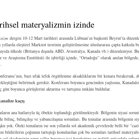
ihsel materyalizmin izinde
sizm
dergisi 10-12 Mart tarihleri arasında Lübnan’ın başkenti Beyrut’ta düzenle
yıllarda eleştirel Marksist teorinin geliştirilmesine uluslararası çapta katkıda
 sayıda ülkede (Britanya dışında ABD, Avustralya, Kanada vb.) düzenleniyor. B
iz ve Araştırma Enstitüsü) ile işbirliği içinde, “Ortadoğu” olarak anılan bölge
.
eransı’nın, bazı ufak tefek örgütlenme aksaklıklarını bir kenara bırakırsak, 
ekleştiğini belirtmek gerekir. Konferans boyunca gencinden yaşlısına, Kanadalıs
ç gün boyunca görüşlerini aktarma ve tartışma imkânı buldular.
kanalize kaçış
uların ana hatlarıyla üç öbekte toplandığı görülmekteydi: Bölgenin siyasi soru
e bilinç, bilinçdışı ve yabancılaşma sorunları. Bu temalar arasında bölgenin si
uşku yok. Öteki temaların ise son yıllarda sol akademik çevrelerde belli bir “
im bildirilerin çoğunun tartıştığı konulardan çok bu sorunları tarihsel materyali
 sol akademinin uzun yıllar boyunca işçi hareketine ve politik mücadele gele