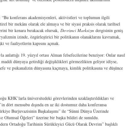
: “Bu konferans akademisyenleri, aktivistleri ve toplumun ilgili
tirel bir mekânı olarak ele almaya ve bir siyasi praksis olarak tarihsel
rini bir kenara bırakacak olursak,
Devrimci Marksizm
dergisinin geniş
alizmin izinde, özgürleştirici bir politikanın olanaklarını kavramak,
i ve faaliyetlerin kapısını açmak.
yla anlattığı 19. yüzyıl ortası Alman felsefecilerine benziyor: Onlar nasıl
n maddi dünyaya getirdiği değişiklikleri görmezlikten geliyor idiyse,
sefe ve psikanalizin dünyasına kaçmaya, kimlik politikasına ve düşünce
ğu KHK’larla üniversitedeki görevlerinden uzaklaştırıldıkları ve
’in dört mensubu dışında en az iki dostumuz daha konferansa
ürkiye Burjuvazisinin Başkalaşımı” ile “Sünni Dünya Üzerinde
e Olumsal Öğeleri” üzerine bir başka bildiri de sunuldu.
odern Ortadoğu Tarihinin Sürükleyici Gücü Olarak Devrim” başlıklı