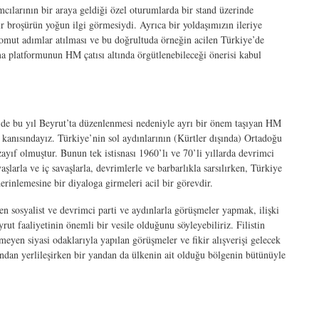
ımcılarının bir araya geldiği özel oturumlarda bir stand üzerinde
ir broşürün yoğun ilgi görmesiydi. Ayrıca bir yoldaşımızın ileriye
somut adımlar atılması ve bu doğrultuda örneğin acilen Türkiye’de
ma platformunun HM çatısı altında örgütlenebileceği önerisi kabul
 de bu yıl Beyrut’ta düzenlenmesi nedeniyle ayrı bir önem taşıyan HM
kanısındayız. Türkiye’nin sol aydınlarının (Kürtler dışında) Ortadoğu
ayıf olmuştur. Bunun tek istisnası 1960’lı ve 70’li yıllarda devrimci
şlarla ve iç savaşlarla, devrimlerle ve barbarlıkla sarsılırken, Türkiye
erinlemesine bir diyaloga girmeleri acil bir görevdir.
en sosyalist ve devrimci parti ve aydınlarla görüşmeler yapmak, ilişki
 faaliyetinin önemli bir vesile olduğunu söyleyebiliriz. Filistin
eyen siyasi odaklarıyla yapılan görüşmeler ve fikir alışverişi gelecek
andan yerlileşirken bir yandan da ülkenin ait olduğu bölgenin bütünüyle