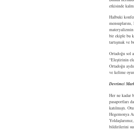
etkisinde kalm
Halbuki konfer
mensuplarını, B
materyalizmin 
bir ekiple bu 
tartışmak ve b
Ortadoğu sol a
“Eleştirinin el
Ortadoğu aydın
ve kelime oyun
Devrimci Mar
Her ne kadar b
pasaportları d
katılmıştı. Ot
Hegemonya Aray
Yoldaşlarımız,
bildirilerini su