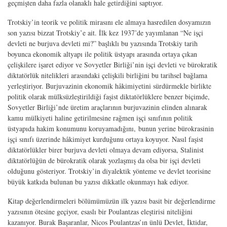
geçmişten daha fazla olanaklı hale getirdiğini saptıyor.
Trotskiy’in teorik ve politik mirasını ele almaya hasredilen dosyamızın
son yazısı bizzat Trotskiy’e ait. İlk kez 1937’de yayımlanan “Ne işçi
devleti ne burjuva devleti mi?” başlıklı bu yazısında Trotskiy tarih
boyunca ekonomik altyapı ile politik üstyapı arasında ortaya çıkan
çelişkilere işaret ediyor ve Sovyetler Birliği’nin işçi devleti ve bürokratik
diktatörlük nitelikleri arasındaki çelişkili birliğini bu tarihsel bağlama
yerleştiriyor. Burjuvazinin ekonomik hâkimiyetini sürdürmekle birlikte
politik olarak mülksüzleştirildiği faşist diktatörlüklere benzer biçimde,
Sovyetler Birliği’nde üretim araçlarının burjuvazinin elinden alınarak
kamu mülkiyeti haline getirilmesine rağmen işçi sınıfının politik
üstyapıda hakim konumunu koruyamadığını,
bunun yerine bürokrasinin
işçi sınıfı üzerinde hâkimiyet kurduğunu ortaya koyuyor. Nasıl faşist
diktatörlükler birer burjuva devleti olmaya devam ediyorsa, Stalinist
diktatörlüğün de bürokratik olarak yozlaşmış da olsa bir işçi devleti
olduğunu gösteriyor. Trotskiy’in diyalektik yönteme ve devlet teorisine
büyük katkıda bulunan bu yazısı dikkatle okunmayı hak ediyor.
Kitap değerlendirmeleri bölümümüzün ilk yazısı basit bir değerlendirme
yazısının ötesine geçiyor, esaslı bir Poulantzas eleştirisi niteliğini
kazanıyor. Burak Başaranlar, Nicos Poulantzas’ın ünlü
Devlet, İktidar,