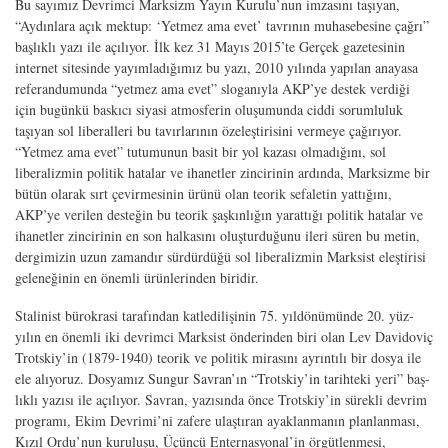
Bu sayımız
Devrimci Marksizm
Yayın Kurulu’nun imzasını taşıyan,
“Aydınlara açık mektup: ‘Yetmez ama evet’ tavrının muhasebesine çağrı”
başlıklı yazı ile açılıyor. İlk kez 31 Mayıs 2015’te
Gerçek
gazetesinin
internet sitesinde yayımladığımız bu yazı, 2010 yılında yapılan anayasa
referandumunda “yetmez ama evet” sloganıyla AKP’ye destek verdiği
için bugünkü baskıcı siyasi atmosferin oluşumunda ciddi sorumluluk
taşıyan sol liberalleri bu tavırlarının özeleştirisini vermeye çağırıyor.
“Yetmez ama evet” tutumunun basit bir yol kazası olmadığını, sol
liberalizmin politik hatalar ve ihanetler zincirinin ardında, Marksizme bir
bütün olarak sırt çevirmesinin ürünü olan teorik sefaletin yattığını,
AKP’ye verilen desteğin bu teorik şaşkınlığın yarattığı politik hatalar ve
ihanetler zincirinin en son halkasını oluşturduğunu ileri süren bu metin,
dergimizin uzun zamandır sürdürdüğü sol liberalizmin Marksist eleştirisi
geleneğinin en önemli ürünlerinden biridir.
Stalinist bürokrasi tarafından katledilişinin 75. yıldönümünde 20. yüz-
yılın en önemli iki devrimci Marksist önderinden biri olan Lev Davidoviç
Trotskiy’in (1879-1940) teorik ve politik mirasını ayrıntılı bir dosya ile
ele alıyoruz. Dosyamız Sungur Savran’ın “Trotskiy’in tarihteki yeri” baş-
lıklı yazısı ile açılıyor. Savran, yazısında önce Trotskiy’in sürekli devrim
programı, Ekim Devrimi’ni zafere ulaştıran ayaklanmanın planlanması,
Kızıl Ordu’nun kuruluşu, Üçüncü Enternasyonal’in örgütlenmesi,