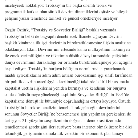
inceleyerek noktalıyor: Trotskiy’in bir başka önemli teorik ve
programatik katkısı olan sürekli devrim dinamiklerini eşitsiz ve bileşik
gelişme yasası temelinde tarihsel ve güncel örnekleriyle inceliyor.
Özgür Öztürk, “Trotskiy ve Sovyetler Birliği” başlıklı yazısında
Trotskiy’in belki de başyapıtı denebilecek
İhanete Uğrayan Devrim
başlıklı kitabında ilk işçi devletinin bürokratikleşmesine ilişkin analizine
odaklanıyor. Ekim Devrimi’nin ertesinde kamu mülkiyetinin hâkimiyeti
ile emek verimliliğinin ve tüketimin düşük düzeyi arasındaki çelişkinin
dünya devriminin durakladığı bir ortamda bürokratikleşmeye yol açtığını
tespit ediyor. Trotskiy’in burjuva bölüşüm normlarından yararlanarak
maddi ayrıcalıklarını adım adım artıran bürokrasinin işçi sınıfı tarafından
bir politik devrim aracılığıyla devrilmediği takdirde belirli bir aşamada
kapitalist üretim ilişkilerini yeniden kurmaya ve kendisini bir burjuva
sınıfa dönüştürmeye yöneleceği tespitinin Sovyetler Birliği’nin 1991’de
kapitalizme dönüşü ile bütünüyle doğrulandığını ortaya koyuyor. Öztürk,
Trotskiy’in bürokrasi analizini temel alarak geleceğin devrimlerinin
sonunun Sovyetler Birliği’ne benzememesi için yapılması gerekenleri de
tartışıyor. 21. yüzyılın sosyalizminin doğrudan demokrasi üzerinde
temellenmesi gerektiğini ileri sürüyor; başta internet olmak üzere bir dizi
teknolojik gelişmenin demokratik ve etkin bir ekonomik planlamayı