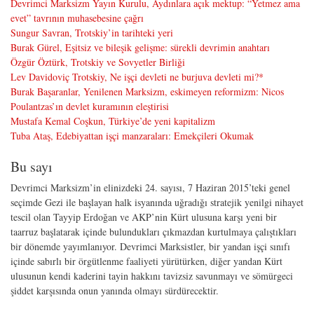
Devrimci Marksizm Yayın Kurulu, Aydınlara açık mektup: “Yetmez ama
evet” tavrının muhasebesine çağrı
Sungur Savran, Trotskiy’in tarihteki yeri
Burak Gürel, Eşitsiz ve bileşik gelişme: sürekli devrimin anahtarı
Özgür Öztürk, Trotskiy ve Sovyetler Birliği
Lev Davidoviç Trotskiy, Ne işçi devleti ne burjuva devleti mi?*
Burak Başaranlar, Yenilenen Marksizm, eskimeyen reformizm: Nicos
Poulantzas’ın devlet kuramının eleştirisi
Mustafa Kemal Coşkun, Türkiye’de yeni kapitalizm
Tuba Ataş, Edebiyattan işçi manzaraları: Emekçileri Okumak
Bu sayı
Devrimci Marksizm
’in elinizdeki 24. sayısı, 7 Haziran 2015’teki genel
seçimde Gezi ile başlayan halk isyanında uğradığı stratejik yenilgi nihayet
tescil olan Tayyip Erdoğan ve AKP’nin Kürt ulusuna karşı yeni bir
taarruz başlatarak içinde bulundukları çıkmazdan kurtulmaya çalıştıkları
bir dönemde yayımlanıyor. Devrimci Marksistler, bir yandan işçi sınıfı
içinde sabırlı bir örgütlenme faaliyeti yürütürken, diğer yandan Kürt
ulusunun kendi kaderini tayin hakkını tavizsiz savunmayı ve sömürgeci
şiddet karşısında onun yanında olmayı sürdürecektir.