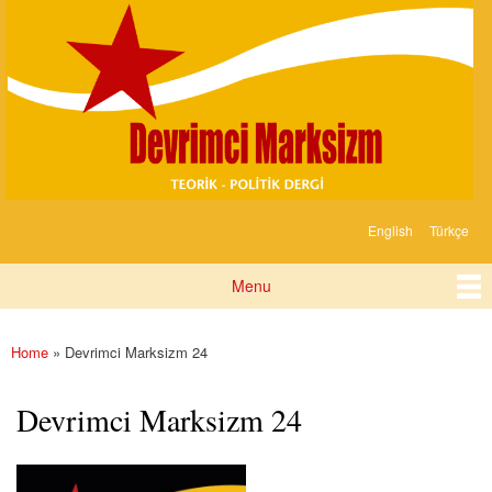
Devrimci
Skip to
Marksizm
main
content
English
Türkçe
Languages
Menu
Main menu
Home
» Devrimci Marksizm 24
You are here
Devrimci Marksizm 24