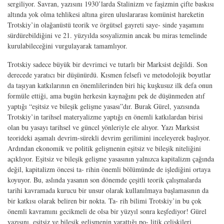
sergiliyor. Savran, yazısını 1930’larda Stalinizm ve faşizmin çifte baskısı
altında yok olma tehlikesi altına giren uluslararası komünist hareketin
Trotskiy’in olağanüstü teorik ve örgütsel gayreti saye- sinde yaşamını
sürdürebildiğini ve 21. yüzyılda sosyalizmin ancak bu miras temelinde
kurulabileceğini vurgulayarak tamamlıyor.
Trotskiy sadece büyük bir devrimci ve tutarlı bir Marksist değildi. Son
derecede yaratıcı bir düşünürdü. Kısmen felsefi ve metodolojik boyutlar
da taşıyan katkılarının en önemlilerinden biri hiç kuşkusuz ilk defa onun
formüle ettiği, ama bugün herkesin kaynağını pek de düşünmeden atıf
yaptığı “eşitsiz ve bileşik gelişme yasası”dır. Burak Gürel, yazısında
Trotskiy’in tarihsel materyalizme yaptığı en önemli katkılardan birisi
olan bu yasayı tarihsel ve güncel yönleriyle ele alıyor. Yazı Marksist
teorideki aşamalı dev
rim-sürekli devrim gerilimini inceleyerek başlıyor.
Ardından ekonomik ve politik gelişmenin eşitsiz ve bileşik niteliğini
açıklıyor. Eşitsiz ve bileşik gelişme yasasının yalnızca kapitalizm çağında
değil, kapitalizm öncesi ta- rihin önemli bölümünde de işlediğini ortaya
koyuyor. Bu, aslında yasanın son dönemde çeşitli teorik çalışmalarda
tarihi kavramada kurucu bir unsur olarak kullanılmaya başlamasının da
bir katkısı olarak beliren bir nokta. Ta- rih bilimi Trotskiy’in bu çok
önemli kavramını gecikmeli de olsa bir yüzyıl sonra keşfediyor! Gürel
yazısını, eşitsiz ve bileşik gelişmenin yarattığı po- litik çelişkileri