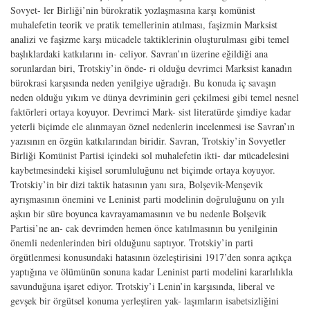
Sovyet- ler Birliği’nin bürokratik yozlaşmasına karşı komünist
muhalefetin teorik ve pratik temellerinin atılması, faşizmin Marksist
analizi ve faşizme karşı mücadele taktiklerinin oluşturulması gibi temel
başlıklardaki katkılarını in- celiyor. Savran’ın üzerine eğildiği ana
sorunlardan biri, Trotskiy’in önde- ri olduğu devrimci Marksist kanadın
bürokrasi karşısında neden yenilgiye uğradığı. Bu konuda iç savaşın
neden olduğu yıkım ve dünya devriminin geri çekilmesi gibi temel nesnel
faktörleri ortaya koyuyor. Devrimci Mark- sist literatürde şimdiye kadar
yeterli biçimde ele alınmayan öznel nedenlerin incelenmesi ise Savran’ın
yazısının en özgün katkılarından biridir. Savran, Trotskiy’in Sovyetler
Birliği Komünist Partisi içindeki sol muhalefetin ikti- dar mücadelesini
kaybetmesindeki kişisel sorumluluğunu net biçimde ortaya koyuyor.
Trotskiy’in bir dizi taktik hatasının yanı sıra, Bolşevik-Menşevik
ayrışmasının önemini ve Leninist parti modelinin doğruluğunu on yılı
aşkın bir süre boyunca kavrayamamasının ve bu nedenle Bolşevik
Partisi’ne an- cak devrimden hemen önce katılmasının bu yenilginin
önemli nedenlerinden biri olduğunu saptıyor. Trotskiy’in parti
örgütlenmesi konusundaki hatasının özeleştirisini 1917’den sonra açıkça
yaptığına ve ölümünün sonuna kadar Leninist parti modelini kararlılıkla
savunduğuna işaret ediyor. Trotskiy’i Lenin’in karşısında, liberal ve
gevşek bir örgütsel konuma yerleştiren yak- laşımların isabetsizliğini