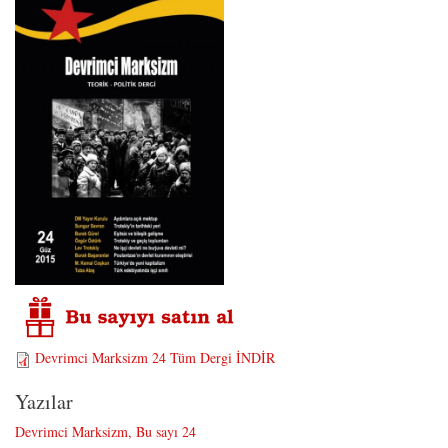
Devrimci Marksizm 24 Tüm Dergi İNDİR
Yazılar
Devrimci Marksizm, Bu sayı 24