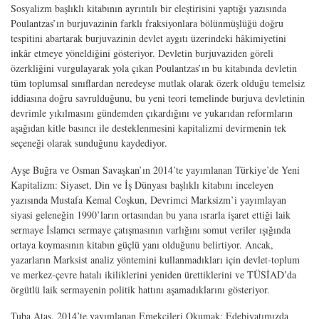
Sosyalizm
başlıklı kitabının ayrıntılı bir eleştirisini yaptığı yazısında
Poulantzas’ın burjuvazinin farklı fraksiyonlara bölünmüşlüğü doğru
tespitini abartarak burjuvazinin devlet aygıtı üzerindeki hâkimiyetini
inkâr etmeye yöneldiğini gösteriyor. Devletin burjuvaziden göreli
özerkliğini vurgulayarak yola çıkan Poulantzas’ın bu kitabında devletin
tüm toplumsal sınıflardan neredeyse mutlak olarak özerk olduğu temelsiz
iddiasına doğru savrulduğunu, bu yeni teori temelinde burjuva devletinin
devrimle yıkılmasını gündemden çıkardığını ve yukarıdan reformların
aşağıdan kitle basıncı ile desteklenmesini kapitalizmi devirmenin tek
seçeneği olarak sunduğunu kaydediyor.
Ayşe Buğra ve Osman Savaşkan’ın 2014’te yayımlanan
Türkiye’de Yeni
Kapitalizm: Siyaset, Din ve İş Dünyası
başlıklı kitabını inceleyen
yazısında Mustafa Kemal Coşkun,
Devrimci Marksizm
’i yayımlayan
siyasi geleneğin 1990’ların ortasından bu yana ısrarla işaret ettiği laik
sermaye İslamcı sermaye çatışmasının varlığını somut veriler ışığında
ortaya koymasının kitabın güçlü yanı olduğunu belirtiyor. Ancak,
yazarların Marksist analiz yöntemini kullanmadıkları için devlet-toplum
ve merkez-çevre hatalı ikiliklerini yeniden ürettiklerini ve TÜSİAD’da
örgütlü laik sermayenin politik hattını aşamadıklarını gösteriyor.
Tuba Ataş, 2014’te yayımlanan
Emekçileri Okumak: Edebiyatımızda